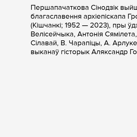
Першапачаткова Сінодзік выйш
благаславення архіепіскапа Гр
(Кішчанкі; 1952 — 2023), пры 
Велісейчыка, Антонія Сямілета,
Сілавай, В. Чарапіцы, А. Арлук
выканаў гісторык Аляксандр 