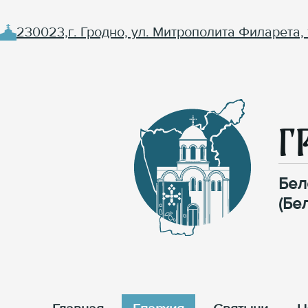
230023,г. Гродно, ул. Митрополита Филарета, 
Г
Бел
(Бе