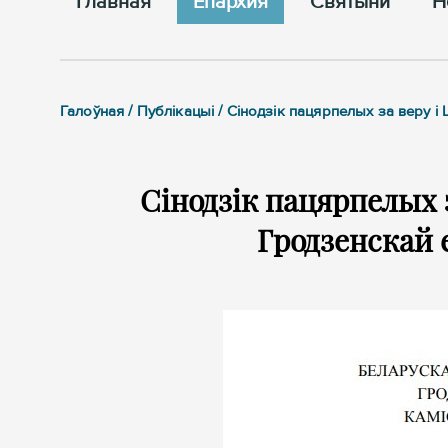
Главная
Епархия
Cвятыни
Н
Галоўная / Публікацыі / Сінодзік пацярпелых за веру і
Сінодзік пацярпелых 
Гродзенскай е