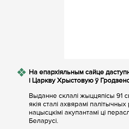
На епархіяльным сайце даступ
і Царкву Хрыстовую ў Гродзенск
Выданне склалі жыццяпісы 91 с
якія сталі ахвярамі палітычных
нацысцкімі акупантамі ці перас
Беларусі.