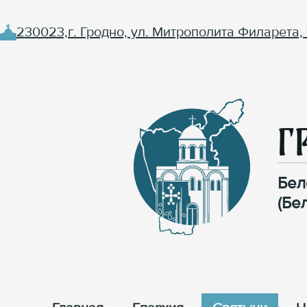
230023,г. Гродно, ул. Митрополита Филарета, 
Г
Бел
(Бе