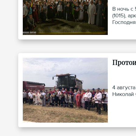
В ночь с
(1015), 
Господня
Протои
4 август
Николай 