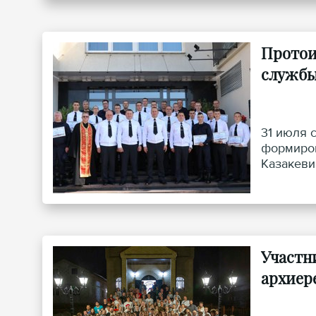
Протои
служб
31 июля 
формиров
Казакеви
подразде
Участн
архиер