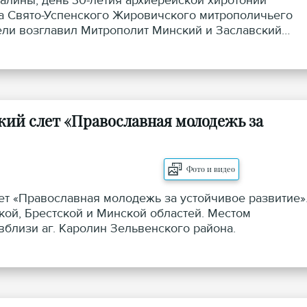
далины, день 30-летия архиерейской хиротонии
ка Свято-Успенского Жировичского митрополичьего
ели возглавил Митрополит Минский и Заславский
рхиепископа Новогрудского и Слонимского Гурия,
копа Лидского и Сморгонского Порфирия.
кий слет «Православная молодежь за
Фото и видео
ет «Православная молодежь за устойчивое развитие»
ой, Брестской и Минской областей. Местом
близи аг. Каролин Зельвенского района.