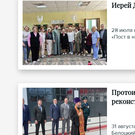
Иерей 
28 июля 
«Пост в 
Протои
реконс
31 авгус
Белоцкий