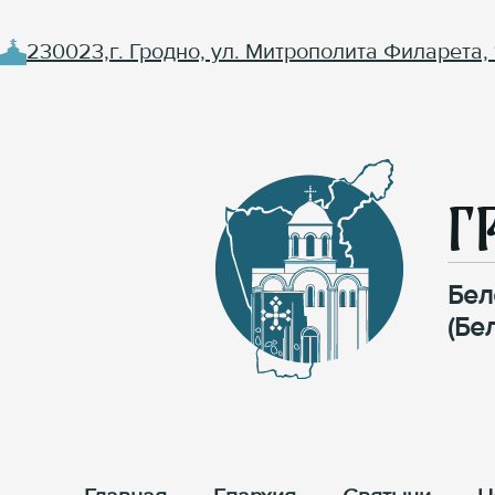
230023,г. Гродно, ул. Митрополита Филарета, 
Г
Бел
(Бе