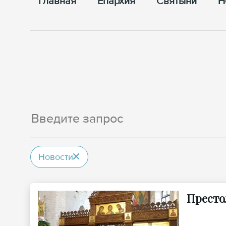
Главная
Епархия
Cвятыни
Н
Новости
Престо