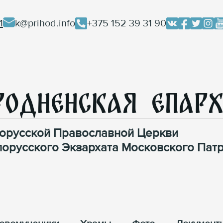
1
k@prihod.info
+375 152 39 31 90
родненская Епар
орусской Православной Церкви
лорусского Экзархата Московского Патр