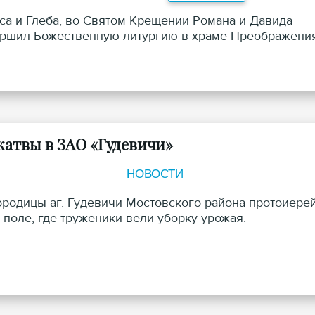
иса и Глеба, во Святом Крещении Романа и Давида
овершил Божественную литургию в храме Преображени
жатвы в ЗАО «Гудевичи»
НОВОСТИ
ородицы аг. Гудевичи Мостовского района протоиере
поле, где труженики вели уборку урожая.