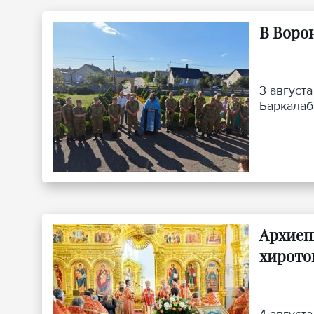
В Воро
3 август
Баркалаб
Архиеп
хирото