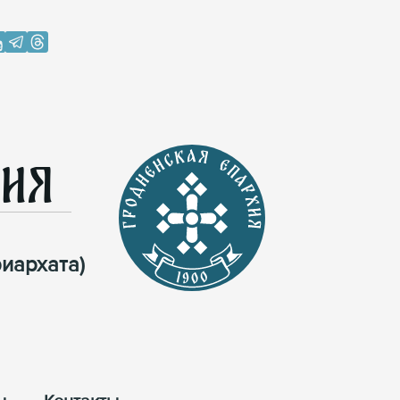
хия
иархата)