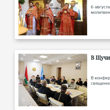
6 август
молитвен
В Щучи
В конфер
священно