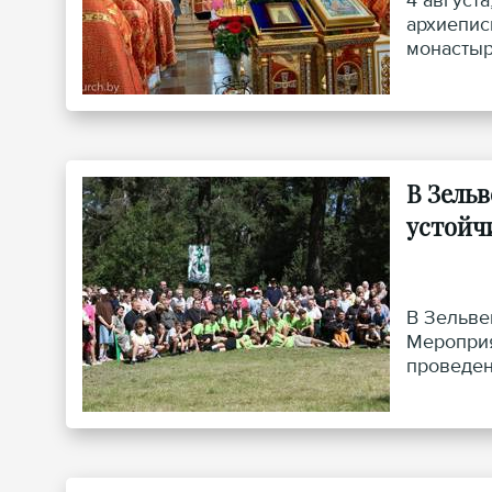
4 август
архиепис
монастыр
Вениамин
архиепис
В Зель
устойч
В Зельве
Мероприя
проведен