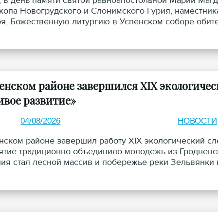
а, в день памяти святой равноапостольной Марии Маг
копа Новогрудского и Слонимского Гурия, наместни
я, Божественную литургию в Успенском соборе обит
, Патриарший Экзарх всея Беларуси, в сослужении а
копа Гродненского и Волковысского Антония и епис
венском районе завершился XIX экологичес
ивое развитие»
04/08/2026
НОВОСТИ
нском районе завершил работу XIX экологический сл
тие традиционно объединило молодежь из Гродненск
ия стал лесной массив и побережье реки Зельвянки в