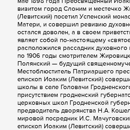
мае 1898 года Преосвященный Иоаки
визитом город Слоним и местечко 
(Левитский) посетил Успенский мона
Матери, и совершил ревизию духовн
остался доволен, а в своем приветс
являет собой по-настоящему «святое
расположился рассадник духовного
по 1906 годы смотрителем Жировиц
Полянский — будущий священномучен
Местоблюститель Патриаршего престо
епископ Иоаким (Левитский) соверш
школы в селе Головачи Гродненског
присутствием гродненский губернат
церковных школ Гродненской губерн
предводитель дворянства Н.А. Кошел
мировой посредник И.С. Мачуговский
епископ Иоаким (Левитский) совер