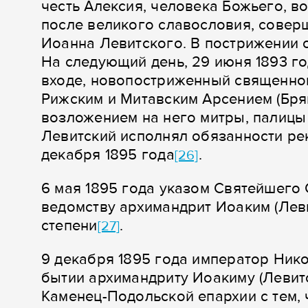
честь Алексия, человека Божьего, в
после великого славословия, сове
Иоанна Левитского. В пострижении 
На следующий день, 29 июня 1893 го
входе, новопостриженный священнои
Рижским и Митавским Арсением (Бря
возложением на него митры, палицы 
Левитский исполнял обязанности ре
декабря 1895 года
.
[26]
6 мая 1895 года указом Святейшего
ведомству архимандрит Иоаким (Леви
степени
.
[27]
9 декабря 1895 года император Нико
бытии архимандриту Иоакиму (Левит
Каменец-Подольской епархии с тем,