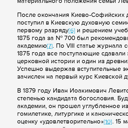
материального положения семьи Лев
После окончания Киево-Софийских 
поступил в Киевскую духовную семин
первому разряду
и решением учебн
[6]
1875 года за № 700 был рекомендов
академию
. По VIII статье журнала
[7]
1875 года все поступающие сдавали
церковной истории и один из древни
Успешно выдержав вступительные э
зачислен на первый курс Киевской д
В 1879 году Иван Иоакимович Левит
степенью кандидата богословия. Буд
академии, он прошел углубленное и
гомилетике, литургике и каноническ
оценку «удовлетворительно»
. 15 
[10]