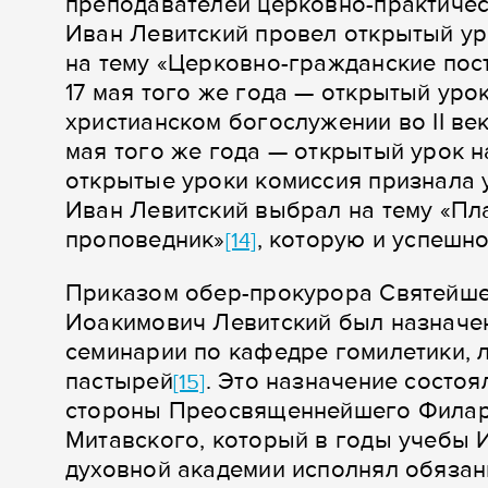
преподавателей церковно-практичес
Иван Левитский провел открытый ур
на тему «Церковно-гражданские пос
17 мая того же года — открытый уро
христианском богослужении во II ве
мая того же года — открытый урок н
открытые уроки комиссия признала
Иван Левитский выбрал на тему «Пл
проповедник»
, которую и успешн
[14]
Приказом обер-прокурора Святейшег
Иоакимович Левитский был назначе
семинарии по кафедре гомилетики, л
пастырей
. Это назначение состоя
[15]
стороны Преосвященнейшего Филаре
Митавского, который в годы учебы 
духовной академии исполнял обязан