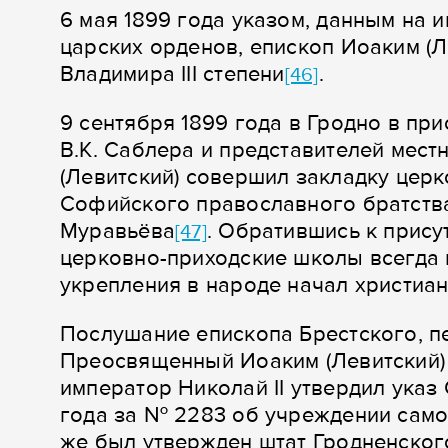
6 мая 1899 года указом, данным на 
царских орденов, епископ Иоаким (Л
Владимира III степени
.
[46]
9 сентября 1899 года в Гродно в пр
В.К. Саблера и представителей мес
(Левитский) совершил закладку цер
Софийского православного братств
Муравьёва
. Обратившись к прису
[47]
церковно-приходские школы всегда 
укрепления в народе начал христиан
Послушание епископа Брестского, п
Преосвященный Иоаким (Левитский) 
император Николай II утвердил указ
года за № 2283 об учреждении само
же был утвержден штат Гродненског