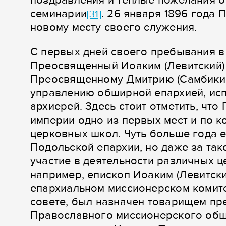
поздравления и теплые пожелания о
семинарии
. 26 января 1896 года
[31]
новому месту своего служения.
С первых дней своего пребывания в
Преосвященный Иоаким (Левитский) 
Преосвященному Дмитрию (Самбикину
управлению обширной епархией, исп
архиерей. Здесь стоит отметить, чт
империи одно из первых мест и по к
церковных школ. Чуть больше года е
Подольской епархии, но даже за та
участие в деятельности различных ц
например, епископ Иоаким (Левитск
епархиальном миссионерском комит
совете, был назначен товарищем пр
Православного миссионерского общ