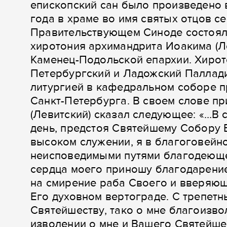
епископский сан было произведено 
года в храме во имя святых отцов 
Правительствующем Синоде состоял
хиротония архимандрита Иоакима (Ле
Каменец-Подольской епархии. Хирот
Петербургский и Ладожский Палладий
литургией в кафедральном соборе 
Санкт-Петербурга. В своем слове пр
(Левитский) сказал следующее: «…В
день, предстоя Святейшему Собору
высоком служении, я в благоговейн
неисповедимыми путями благодеюще
сердца моего приношу благодарени
на смирение раба Своего и вверяю
Его духовном вертограде. С трепет
Святейшеству, тако о мне благоизв
изволении о мне и Вашего Святейше