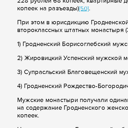
228 рублей 68 копеек, квартирные д
копеек на разъезды)
.
[50]
При этом в юрисдикцию Гродненской
второклассных штатных монастыря (3
1) Гродненский Борисоглебский мужс
2) Жировицкий Успенский мужской м
3) Супрасльский Благовещенский му
4) Гродненский Рождество-Богороди
Мужские монастыри получали одинак
на содержание Гродненского женско
копеек.