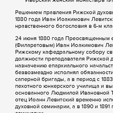
Иверский женский монастырь 1911
Решением правления Рижской духовн
1880 года Иван Иоакимович Левитск
нравственного богословия в 6-м кл
24 июня 1880 года Преосвященным 
(Филаретовым) Иван Иоакимович Лев
Рижскому кафедральному собору свя
должности преподавателя Рижской 
назначению епархиального начальств
безвозмездно исполнял обязанности
саперной бригады, а в период с 188
пехотного юнкерского училища и вы
основанного Людмилой Ивановной 
отец Иоанн Левитский временно исп
духовной семинарии, а в 1890 и 189