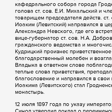
кафедрального собора города Гродн
голова ст. сов. Е.И. Михальский и ч
товарищем председателя действ. ст.
Иоаким (Левитский) направился в це
Александра Невского, где его встрет
вице-губернатор ст. сов. Н.А. Добро
гражданского ведомства и многочи
Кудрицкий произнес приветственное
благодарственный молебен и возгл
Владыка в ответном слове поблагод
теплые слова приветствия, препода
благословение и направился в свои
Иоакима (Левитского) стал Гроднен
монастырь.
12 июля 1897 года по указу императ
Синод утвердил доклад о переимен