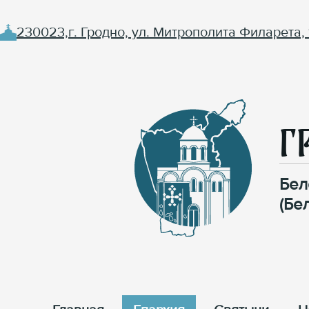
230023,г. Гродно, ул. Митрополита Филарета, 
Г
Бел
(Бе