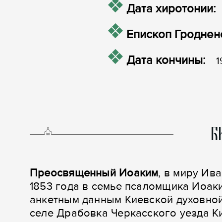
Дата хиротонии:
Епископ Гродненс
Дата кончины:
1
Б
Преосвященный Иоаким
, в миру Ив
1853 года в семье псаломщика Иоак
анкетным данным Киевской духовной
селе Драбовка Черкасского уезда К