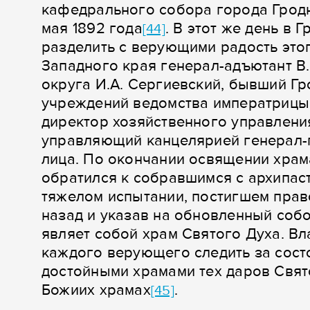
кафедрального собора города Гродн
мая 1892 года
. В этот же день в
[44]
разделить с верующими радость это
Западного края генерал-адъютант В.
округа И.А. Сергиевский, бывший Гр
учреждений ведомства императрицы 
директор хозяйственного управлени
управляющий канцелярией генерал-г
лица. По окончании освящении хра
обратился к собравшимся с архипас
тяжелом испытании, постигшем прав
назад и указав на обновленный собо
являет собой храм Святого Духа. В
каждого верующего следить за сост
достойными храмами тех даров Свят
Божиих храмах
.
[45]