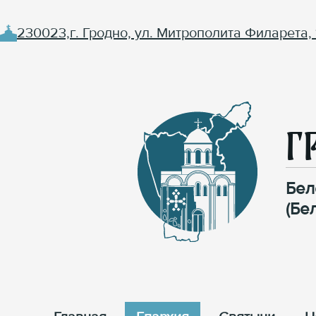
230023,г. Гродно, ул. Митрополита Филарета, 
Г
Бел
(Бе