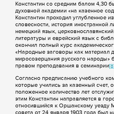
Константин со средним балом 4,30 б
духовной академии «на казенное со
Константин проходил углубленное из
словесности, история иностранной л
немецкий язык, церковнославянский
литературы и еврейский язык с биб
окончил полный курс академическог
«Народные заговоры как материал д
миросозерцания русского народы» б
правом преподавания в семинарии
[8
Согласно предписанию учебного коми
которые учились за казенный счет,
положенное количество лет отслужит
этим Константин направляется в гор
относившийся к Оршанскому уезду М
совета от 24 января 1903 года был 