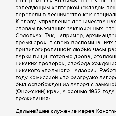
По Промыслу Божьему, отец Констан
заведующим каптёркой (складом веще
перевели в лесничество как специа
К слову, управление лесничества на
словам выживших заключенных, это
Соловках. Так, например, архимандр
время срок, в своих воспоминаниях 
привилегированной: любые часы раб
варки пищи, готовые дрова, отоплен
никаких проверок, свобода хождения
никакого «вольного надзора». Работ
году Комиссией «по разгрузке лагер
был освобожден из лагеря с замен
(Онежский) край, а осенью 1932 год
проживания».
Дальнейшее служение иерея Конста