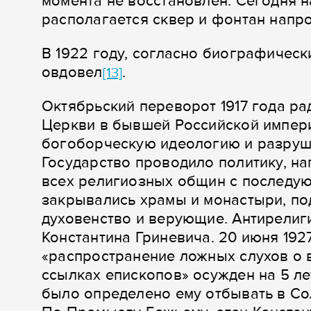
момента не восстановлен. Сегодня 
располагается сквер и фонтан напро
В 1922 году, согласно биографическ
овдовел
.
[13]
Октябрьский переворот 1917 года р
Церкви в бывшей Российской импери
богоборческую идеологию и разруша
Государство проводило политику, н
всех религиозных общин с последую
закрывались храмы и монастыри, п
духовенство и верующие. Антирелиг
Константина Гриневича. 20 июня 1927
«распространение ложных слухов о 
ссылках епископов» осужден на 5 л
было определено ему отбывать в Со