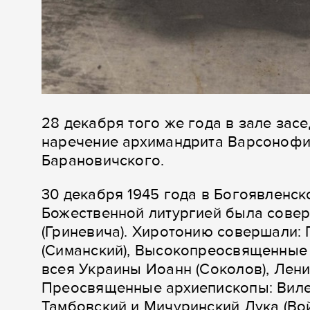
28 декабря того же года в зале за
наречение архимандрита Варсонофия
Барановичского.
30 декабря 1945 года в Богоявленс
Божественной литургией была сове
(Гриневича). Хиротонию совершали: 
(Симанский), Высокопреосвященные 
всея Украины Иоанн (Соколов), Лени
Преосвященные архиепископы: Вилен
Тамбовский и Мичуринский Лука (Во