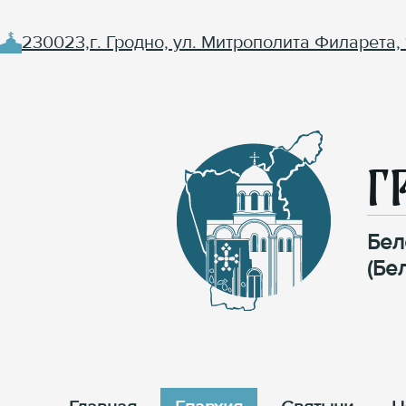
230023,г. Гродно, ул. Митрополита Филарета, 
Г
Бел
(Бе