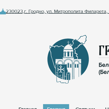
230023,г. Гродно, ул. Митрополита Филарета, 
Г
Бел
(Бе