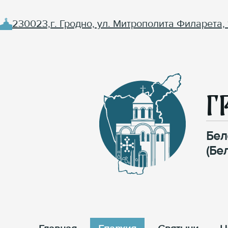
230023,г. Гродно, ул. Митрополита Филарета, 
Г
Бел
(Бе