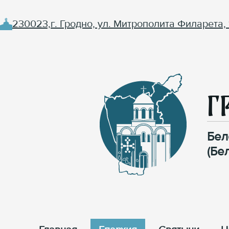
230023,г. Гродно, ул. Митрополита Филарета, 
Г
Бел
(Бе