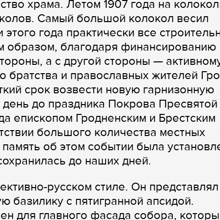
ство храма. Летом 1907 года на колоко
околов. Самый большой колокол весил
ни этого года практически все строитель
м образом, благодаря финансированию
тороны, а с другой стороны — активном
о братства и православных жителей Гр
ткий срок возвести новую гарнизонную
 день до праздника Покрова Пресвятой
ода епископом Гродненским и Брестским
тствии большого количества местных
В память об этом событии была установл
сохранилась до наших дней.
ективно-русском стиле. Он представлял
 базилику с пятигранной апсидой.
ен для главного фасада собора, которы