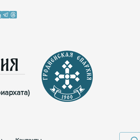
хия
иархата)