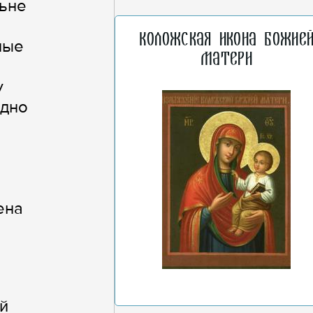
льне
Коложская икона Божие
ные
Матери
у
одно
ена
й