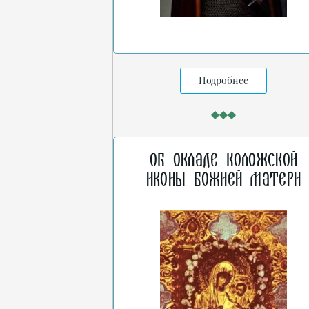
Подробнее
Об окладе Коложской
иконы Божией Матери