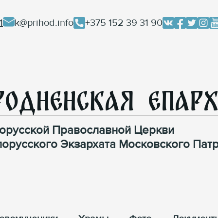
1
k@prihod.info
+375 152 39 31 90
родненская Епар
орусской Православной Церкви
лорусского Экзархата Московского Патр