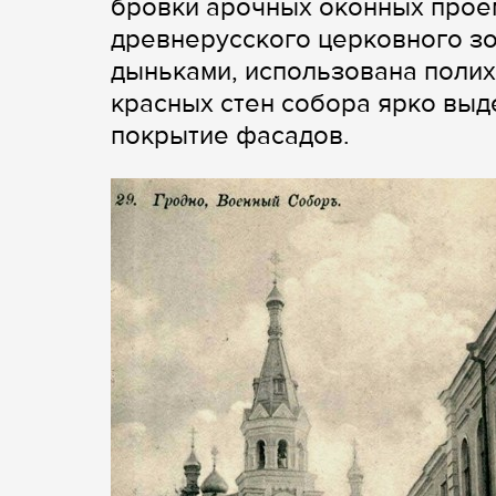
бровки арочных оконных проем
древнерусского церковного зо
дыньками, использована полих
красных стен собора ярко вы
покрытие фасадов.