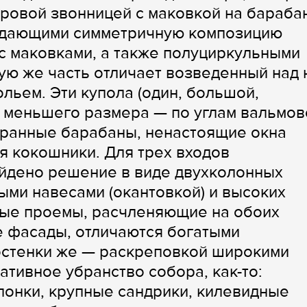
ровой звонницей с маковкой на бараба
здающими симметричную композицию
 маковками, а также полуциркульными
ую же часть отличает возведенный над
льем. Эти купола (один, большой,
, меньшего размера — по углам вальмов
гранные барабаны, ненастоящие окна
я кокошники. Для трех входов
йдено решение в виде двухколонных
ыми навесами (окантовкой) и высоких
ые проемы, расчленяющие на обоих
 фасады, отличаются богатыми
остенки же — раскреповкой широкими
тивное убранство собора, как-то:
лонки, крупные сандрики, килевидные