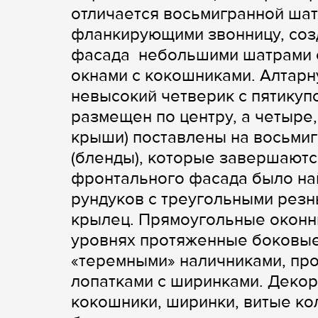
отличается восьмигранной шат
фланкирующими звонницу, со
фасада небольшими шатрами с
окнами с кокошниками. Алтарн
невысокий четверик с пятикупо
размещен по центру, а четыре
крыши) поставлены на восьми
(бленды), которые завершаютс
фронтального фасада было на
рундуков с треугольными резн
крылец. Прямоугольные оконн
уровнях протяженные боковые
«теремными» наличниками, пр
лопатками с ширинками. Декора
кокошники, ширинки, витые ко