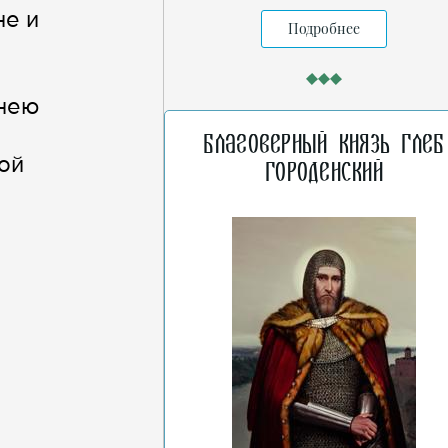
не и
Подробнее
 нею
Благоверный князь Глеб
ой
Городенский