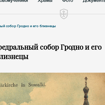
овомученики
Храмы
Фото
Документ
ный собор Гродно и его близнецы
едральный собор Гродно и его
лизнецы