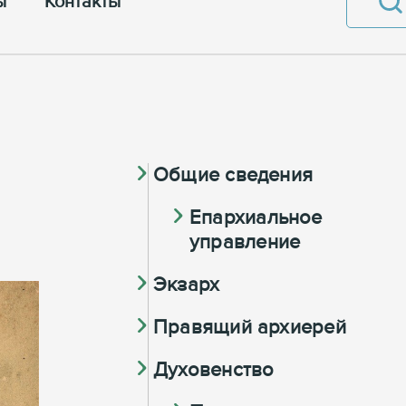
ы
Контакты
Общие сведения
Eпархиальное
управление
Экзарх
Правящий архиерей
Духовенство