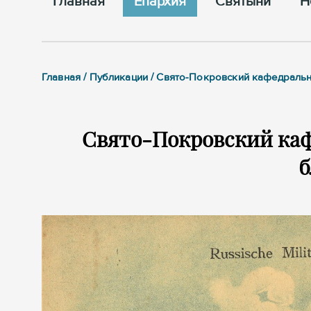
Главная
Епархия
Cвятыни
Н
Главная / Публикации / Свято-Покровский кафедраль
Свято-Покровский каф
б