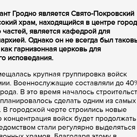
ант Гродно является Свято-Покровский
окий храм, находящийся в центре город
 частей, является кафедрой для
рхией. Однако он не всегда был таков
как гарнизонная церковь для
о исповедания.
змещалась крупная группировка войск
мии. Военнослужащие составляли до 40
рода. В это время началось строительс
 планировалось сделать одним из самых
 В городской черте строились новые
о концентрация войск будет продолжать
едомством стали регулярно выделяться
зонных храмов. Благодаря этому в