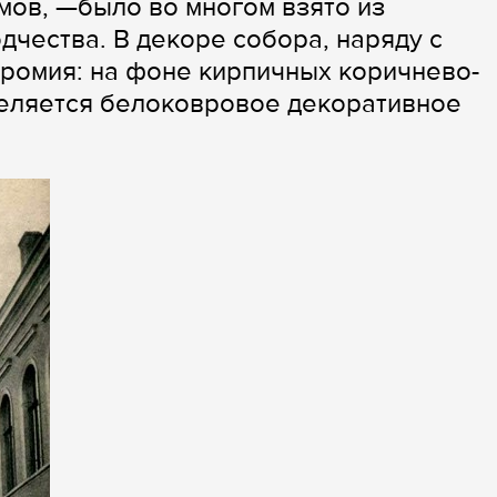
ов, —было во многом взято из
дчества. В декоре собора, наряду с
ромия: на фоне кирпичных коричнево-
деляется белоковровое декоративное