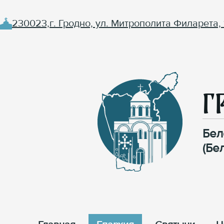
230023,г. Гродно, ул. Митрополита Филарета, 
Г
Бел
(Бе