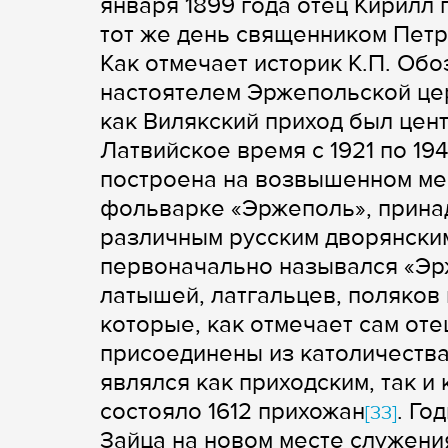
января 1899 года отец Кирилл 
тот же день священником Пет
Как отмечает историк К.П. Обо
настоятелем Эржепольской це
как Вилякский приход был цен
Латвийское время с 1921 по 194
построена на возвышенном мес
фольварке «Эржеполь», прина
различным русским дворянским
первоначально назывался «Эр
латышей, латгальцев, поляков
которые, как отмечает сам оте
присоединены из католичества
являлся как приходским, так и
состояло 1612 прихожан
. Го
[33]
Зайца на новом месте служени