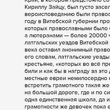
Кириллу Зайцу, был густо зас
вероисповеданию были правосл
году в Витебской губернии про
которых православными было 
а лютеранами — более 20000
латгальских уездов Витебской 
века оставил анонимный прав
его словам, латгальские уезд
крестьяне, «которых во всё п
били и как бы в награду за это
местные евреи немилосердно о
встретить грамотного такая же
на большой дороге, где и по с
одна единственная школа, да и
грамотности же девочек пока е