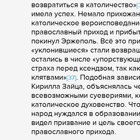
возвратиться в католичество»
[
имела успех. Немало прихожан
католическое вероисповедание
православный приход и прибыт
покинул Эржеполь. Всё это при
«уклонившиеся» стали возвращ
остались в числе «упорствующи
страха перед ксендзом, так ка
клятвами»
. Подобная зависи
[37]
Кирилла Зайца, объяснялась 
всевозможными суевериями, к
католическое духовенство. Чт
народ нуждался в образовании
видел призвание и цель своег
православного прихода.