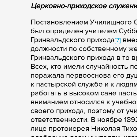
Церковно-приходское служен
Постановлением Училищного Со
был определён учителем Субб
Гринвальдского прихода
вмес
[7]
должности по собственному же
Гринвальдского прихода в то 
Всех, кто имели случайность п
поражала первооснова его ду
к пастырской службе и к людям
работать в высоком сане паст
вниманием относился к учебно
своего прихода, поэтому от уч
ответственности. В ноябре 18
лице протоиерея Николая Тих