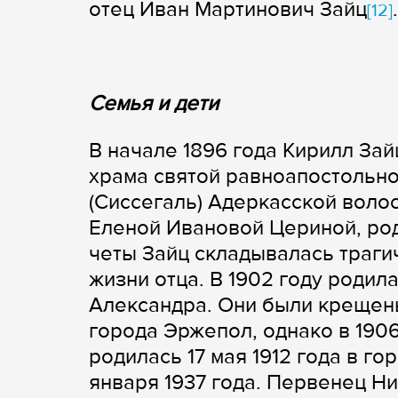
отец Иван Мартинович Зайц
.
[12]
Семья и дети
В начале 1896 года Кирилл За
храма святой равноапостольн
(Сиссегаль) Адеркасской воло
Еленой Ивановой Цериной, род
четы Зайц складывалась траги
жизни отца. В 1902 году родил
Александра. Они были крещен
города Эржепол, однако в 190
родилась 17 мая 1912 года в го
января 1937 года. Первенец Ни