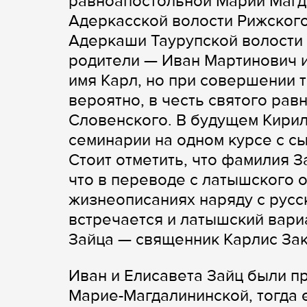
равноапостольной Марии Магд
Адеркасской волости Рижского
Адеркаши Таурупской волости 
родители — Иван Мартинович 
имя Карл, но при совершении 
вероятно, в честь святого рав
Словенского. В будущем Кирил
семинарии на одном курсе с с
Стоит отметить, что фамилия З
что в переводе с латышского 
жизнеописаниях наряду с русс
встречается и латышский вари
Зайца — священник Карлис Закис 
Иван и Елисавета Зайц были п
Марие-Магдалининской, тогда 