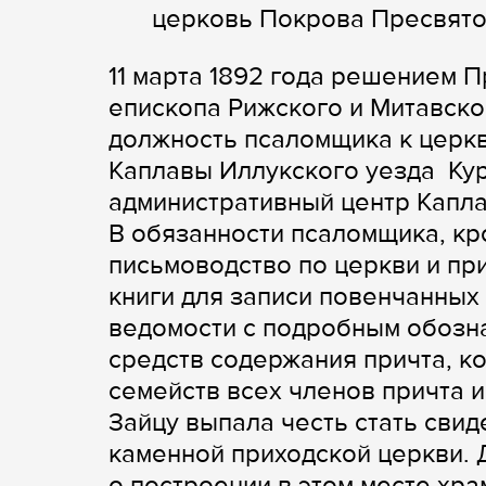
церковь Покрова Пресвято
11 марта 1892 года решением 
епископа Рижского и Митавско
должность псаломщика к церк
Каплавы Иллукского уезда Ку
административный центр Капла
В обязанности псаломщика, кр
письмоводство по церкви и пр
книги для записи повенчанных
ведомости с подробным обозна
средств содержания причта, ко
семейств всех членов причта и
Зайцу выпала честь стать сви
каменной приходской церкви. Д
о построении в этом месте хра