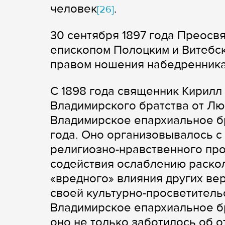
человек
.
[26]
30 сентября 1897 года Преосв
епископом Полоцким и Витебс
правом ношения набедренник
С 1898 года священник Кирилл
Владимирского братства от Лю
Владимирское епархиальное б
года. Оно организовывалось с
религиозно-нравственного про
содействия ослаблению раскол
«вредного» влияния других ве
своей культурно-просветитель
Владимирское епархиальное б
оно не только заботилось об 