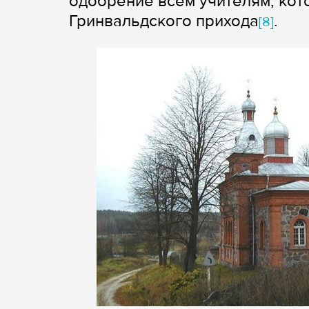
одобрение всем учителям, кот
Гринвальдского прихода
.
[8]