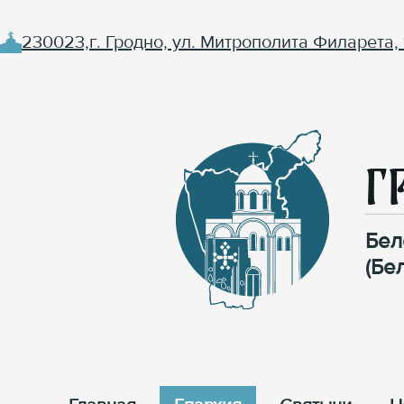
230023,г. Гродно, ул. Митрополита Филарета, 
Г
Бел
(Бе