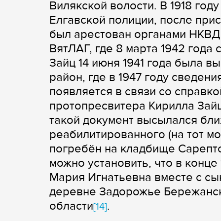
Вилякской волости. В 1918 год
Елгавской полиции, после прис
был арестован органами НКВД 
ВятЛАГ, где 8 марта 1942 года
Зайц 14 июня 1941 года была в
район, где в 1947 году сведени
появляется в связи со справко
протопресвитера Кирилла Зайца
такой документ высылался бл
реабилитированного (на тот м
погребён на кладбище Сарептс
можно установить, что в конце
Мария Игнатьевна вместе с с
деревне Задорожье Бережанск
области
.
[14]