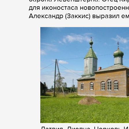
для иконостаса новопостроен
Александр (Заккис) выразил е