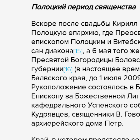
Полоцкий период священства
Вскоре после свадьбы Кирилл 
Полоцкую епархию, где Преос
епископом Полоцким и Витебск
сан диакона
, а 6 мая того 
[15]
Пресвятой Богородицы Боловс
губернии
(в настоящее врем
[16]
Балвского края, до 1 июля 200
Рукоположение состоялось в Б
Епископу за Божественной Лит
кафедрального Успенского соб
Кудрявцев, священники В. Гов
архиерейского дома Петр.
Край, в котором предстояло с