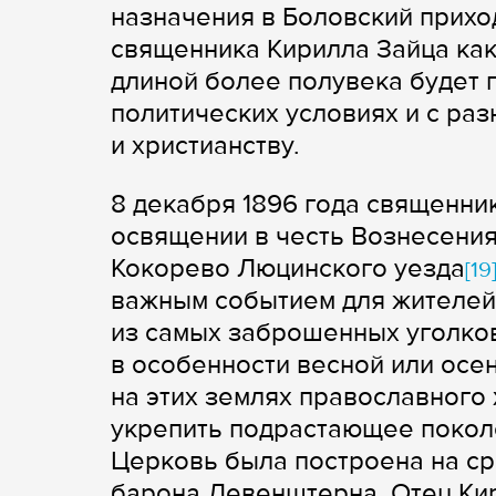
назначения в Боловский прихо
священника Кирилла Зайца как
длиной более полувека будет п
политических условиях и с ра
и христианству.
8 декабря 1896 года священни
освящении в честь Вознесени
Кокорево Люцинского уезда
[19
важным событием для жителей
из самых заброшенных уголков
в особенности весной или осе
на этих землях православног
укрепить подрастающее поколе
Церковь была построена на ср
барона Левенштерна. Отец Кир