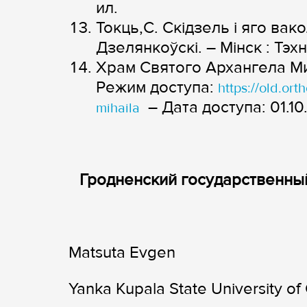
ил.
Токць,С. Скідзель і яго вак
Дзелянкоўскі. – Мінск : Тэхн
Храм Святого Архангела Ми
Режим доступа:
https://old.or
– Дата доступа: 01.10
mihaila
Гродненский государственный
Matsuta Evgen
Yanka Kupala State University o