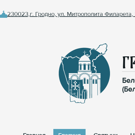
230023,г. Гродно, ул. Митрополита Филарета, 
Г
Бел
(Бе