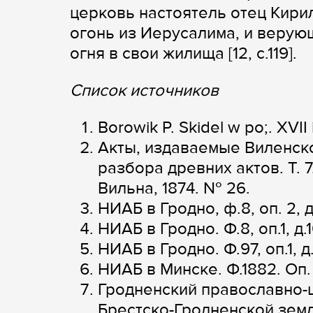
церковь настоятель отец Кирил
огонь из Иерусалима, и верую
огня в свои жилища [12, c.119].
Список источников
Borowik P. Skidel w po;. XVII i
Акты, издаваемые Виленск
разбора древних актов. Т. 
Вильна, 1874. № 26.
НИАБ в Гродно, ф.8, оп. 2, д.
НИАБ в Гродно. Ф.8, оп.1, д.1
НИАБ в Гродно. Ф.97, оп.1, д.7
НИАБ в Минске. Ф.1882. Оп. 1.
Гродненский православно-
Брестско-Гродненской земл