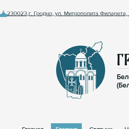
230023,г. Гродно, ул. Митрополита Филарета, 
Г
Бел
(Бе