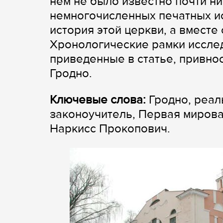
нем не было известно почти ни
немногочисленных печатных и
история этой церкви, а вместе 
Хронологические рамки исслед
приведенные в статье, привно
Гродно.
Ключевые слова:
Гродно, реал
законоучитель, Первая мирова
Наркисс Прокопович.