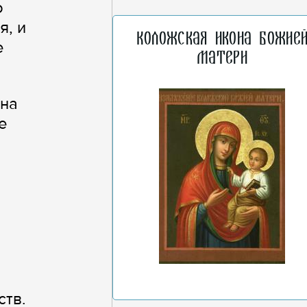
о
я, и
Коложская икона Божие
е
Матери
 на
е
ств.