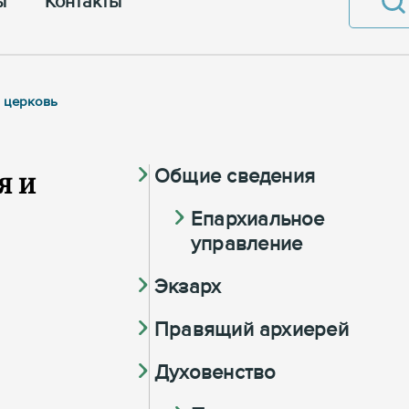
ы
Контакты
я церковь
я и
Общие сведения
Eпархиальное
управление
Экзарх
Правящий архиерей
Духовенство