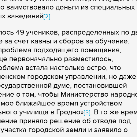
о заимствовало деньги из специальных
ых заведений
.
[2]
лось 49 учеников, распределенных по д
 за счет казны и сборов за обучение.
 проблема подходящего помещения,
ище первоначально разместилось,
блема встала настолько остро, что
ненском городском управлении, но даже
Государственной думе, постановившей
ение о том, чтобы Министерство народн
амое ближайшее время устройством
ьного училища в Гродно»
. В то же вре
[3]
ление приняло решение об отводе под
участка городской земли и заявило о