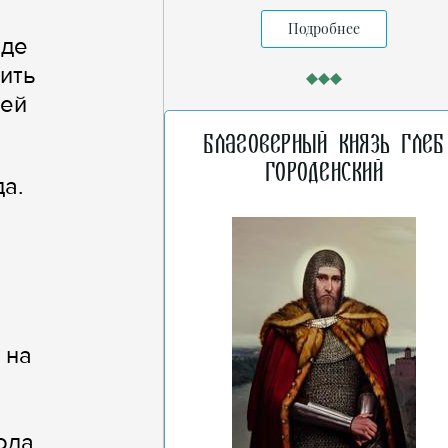
Подробнее
оде
ить
лей
Благоверный князь Глеб
Городенский
а.
 на
ода.