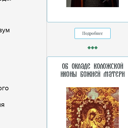
вум
Подробнее
Об окладе Коложской
иконы Божией Матери
ого
мя