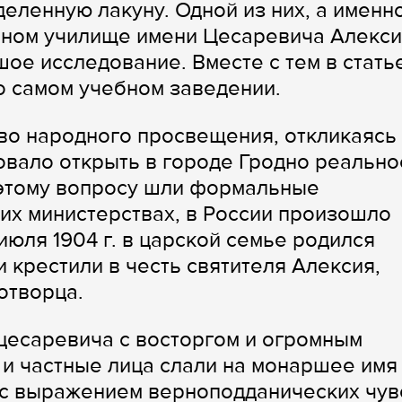
еленную лакуну. Одной из них, а именн
ьном училище имени Цесаревича Алекси
е исследование. Вместе с тем в стать
о самом учебном заведении.
тво народного просвещения, откликаясь
вало открыть в городе Гродно реально
о этому вопросу шли формальные
их министерствах, в России произошло
юля 1904 г. в царской семье родился
 крестили в честь святителя Алексия,
отворца.
цесаревича с восторгом и огромным
и частные лица слали на монаршее имя
с выражением верноподданических чув