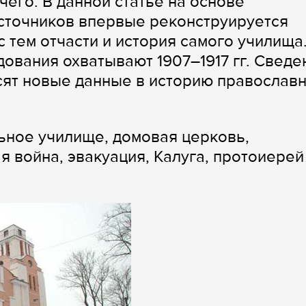
чего. В данной статье на основе
сточников впервые реконструируется
с тем отчасти и история самого училища
ования охватывают 1907–1917 гг. Сведе
сят новые данные в историю православ
ьное училище, домовая церковь,
я война, эвакуация, Калуга, протоиерей