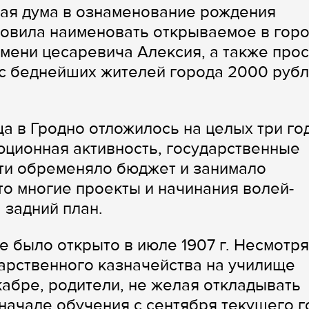
ская дума в ознаменование рождения
новила наименовать открываемое в гор
ени цесаревича Алексия, а также прос
 с беднейших жителей города 2000 руб
а в Гродно отложилось на целых три год
юционная активность, государственные
сти обременяло бюджет и занимало
то многие проекты и начинания волей-
 задний план.
 было открыто в июле 1907 г. Несмотря
ударственного казначейства на училище
кабре, родители, не желая откладывать
начале обучения с сентября текущего г