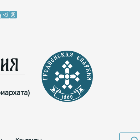
хия
иархата)