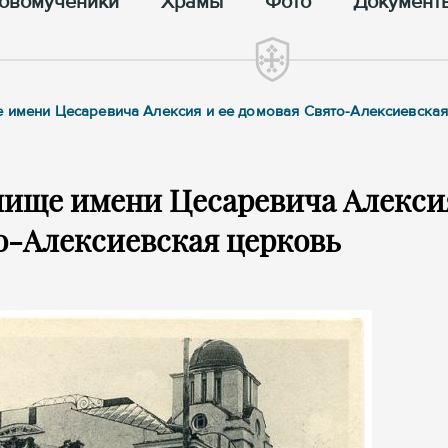
овомученики
Храмы
Фото
Документ
е имени Цесаревича Алексия и ее домовая Свято-Алексиевска
лище имени Цесаревича Алекси
о-Алексиевская церковь