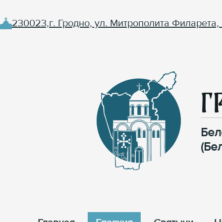
230023,г. Гродно, ул. Митрополита Филарета, 
Г
Бел
(Бе