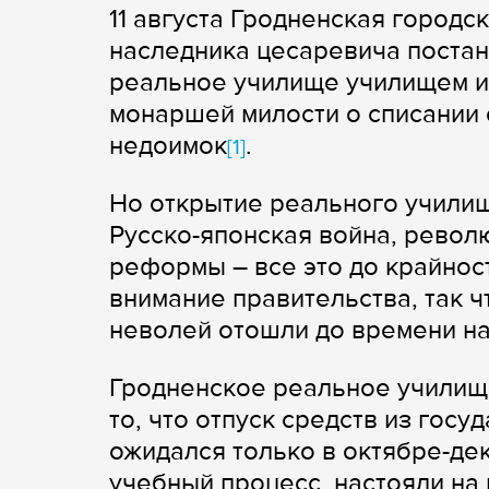
11 августа Гродненская город
наследника цесаревича поста
реальное училище училищем им
монаршей милости о списании
недоимок
.
[1]
Но открытие реального училищ
Русско-японская война, револ
реформы – все это до крайно
внимание правительства, так ч
неволей отошли до времени на
Гродненское реальное училище
то, что отпуск средств из гос
ожидался только в октябре-де
учебный процесс, настояли на 