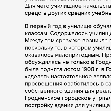
Для чего училищное начальств
средств других средних учебн
В первый год в училище обуча
классам. Содержалось училище
Между тем сразу же возникла
поскольку то, в котором учил
оказалось малопригодным. Про
обсуждалась не только в Грод
была поднята летом 1908 г. в 
«сделать настоятельное заявл
просвещения озаботилось в с
собственного здания для реал
Гродненское городское управ
постройку здания для училища 