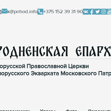
1
k@prihod.info
+375 152 39 31 90
родненская Епар
орусской Православной Церкви
лорусского Экзархата Московского Патр