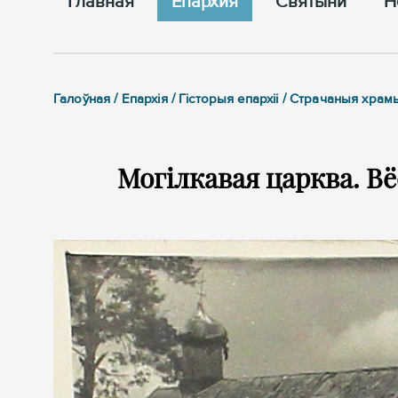
Главная
Епархия
Cвятыни
Н
Галоўная / Епархія / Гісторыя епархіі / Страчаныя хра
Могілкавая царква. Вё