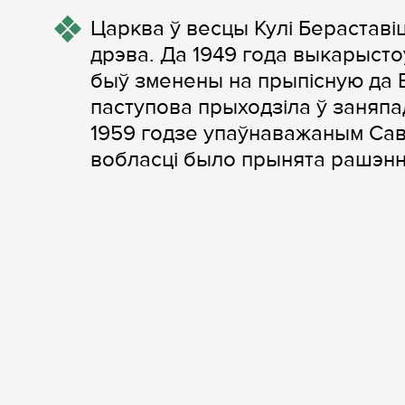
Царква ў весцы Кулі Бераставі
дрэва. Да 1949 года выкарысто
быў зменены на прыпісную да 
паступова прыходзіла ў заняпад
1959 годзе упаўнаважаным Сав
вобласці было прынята рашэнн