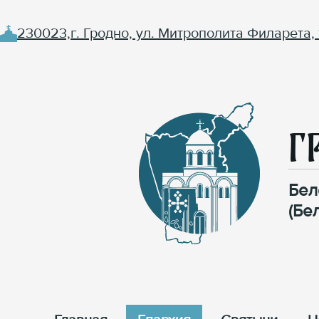
230023,г. Гродно, ул. Митрополита Филарета, 
Г
Бел
(Бе