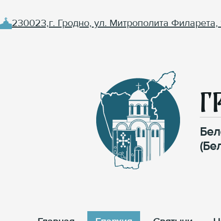
230023,г. Гродно, ул. Митрополита Филарета, 
Г
Бел
(Бе