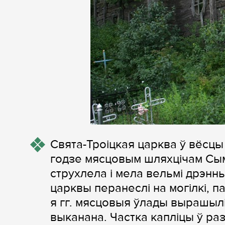
Свята-Троіцкая царква ў вёсцы
годзе мясцовым шляхцічам Сым
струхлела і мела вельмі дрэнны
царквы перанеслі на могілкі, п
я гг. мясцовыя ўлады вырашылі
выканана. Частка капліцы ў р