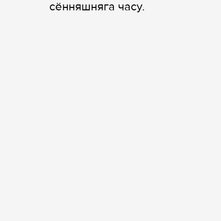
сённяшняга часу.