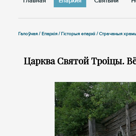
Главная
Епархия
Cвятыни
Н
Галоўная / Епархія / Гісторыя епархіі / Страчаныя хра
Царква Святой Троіцы. Вё