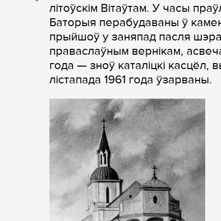
літоўскім Вітаўтам. У часы пр
Баторыя перабудаваны ў каменн
прыйшоў у заняпад пасля шэра
праваслаўным вернікам, асвеча
года — зноў каталіцкі касцёл, 
лістапада 1961 года ўзарваны.