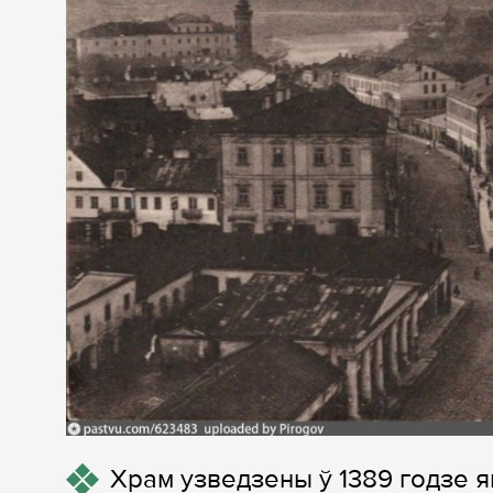
Храм узведзены ў 1389 годзе як