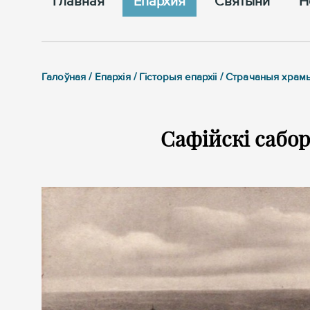
Главная
Епархия
Cвятыни
Н
Галоўная / Епархія / Гісторыя епархіі / Страчаныя храм
Сафійскі сабор