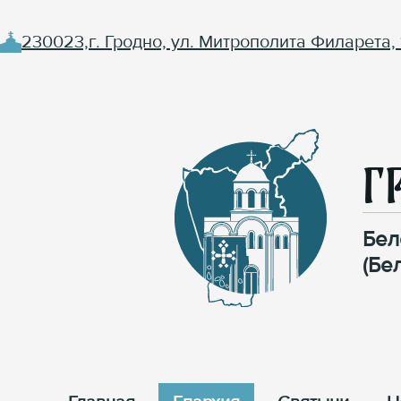
230023,г. Гродно, ул. Митрополита Филарета, 
Г
Бел
(Бе