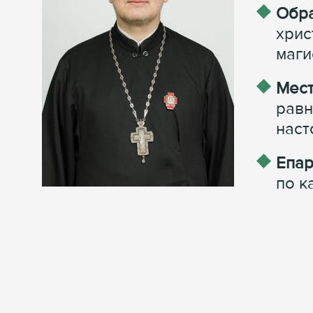
Обра
хрис
маги
Мест
равн
наст
Епар
по к