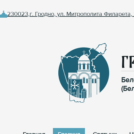
230023,г. Гродно, ул. Митрополита Филарета, 
Г
Бел
(Бе