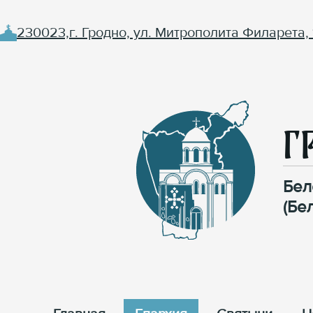
230023,г. Гродно, ул. Митрополита Филарета, 
Г
Бел
(Бе