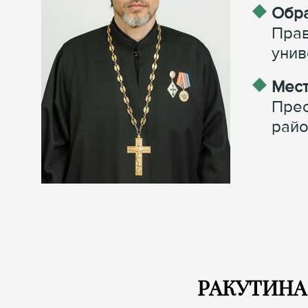
Обра
Прав
унив
Мест
Прес
райо
РАКУТИНА 