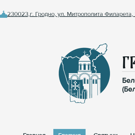
230023,г. Гродно, ул. Митрополита Филарета, 
Г
Бел
(Бе