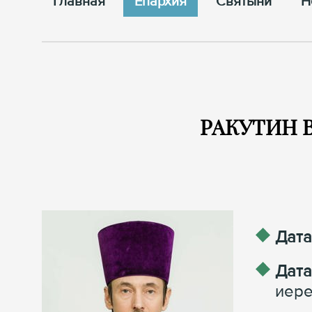
Главная
Епархия
Cвятыни
Н
РАКУТИН В
Дата
Дата
иере