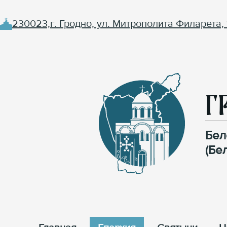
230023,г. Гродно, ул. Митрополита Филарета, 
Г
Бел
(Бе