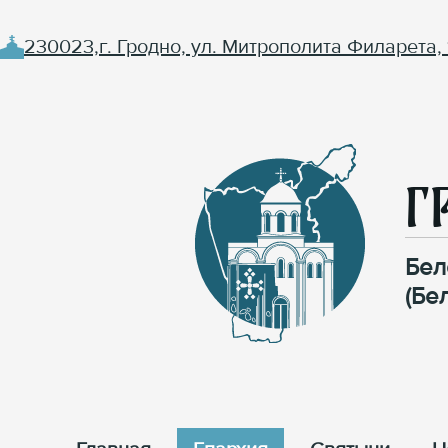
230023,г. Гродно, ул. Митрополита Филарета, 
Г
Бел
(Бе