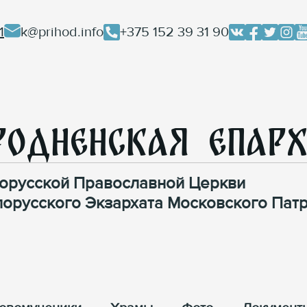
1
k@prihod.info
+375 152 39 31 90
родненская Епар
орусской Православной Церкви
лорусского Экзархата Московского Патр