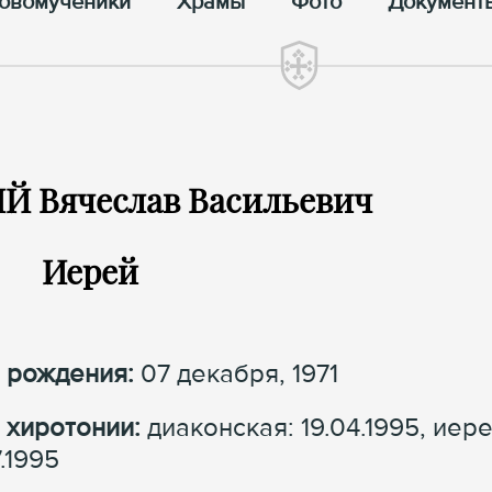
овомученики
Храмы
Фото
Документ
 Вячеслав Васильевич
Иерей
 рождения:
07 декабря, 1971
 хиротонии:
диаконская: 19.04.1995, иер
7.1995