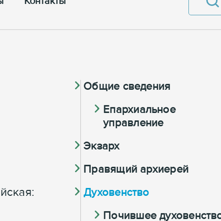
ы
Контакты
Общие сведения
Eпархиальное
управление
Экзарх
Правящий архиерей
ейская:
Духовенство
Почившее духовенств