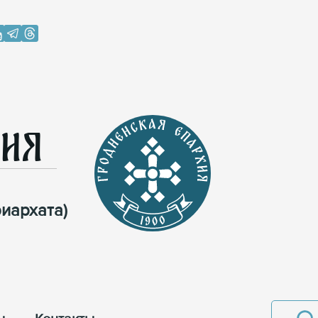
хия
иархата)