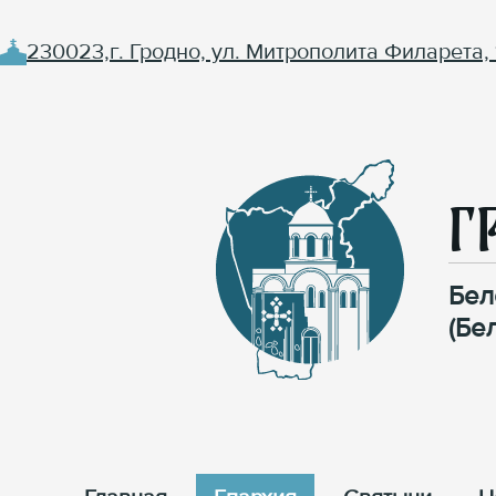
230023,г. Гродно, ул. Митрополита Филарета, 
Г
Бел
(Бе