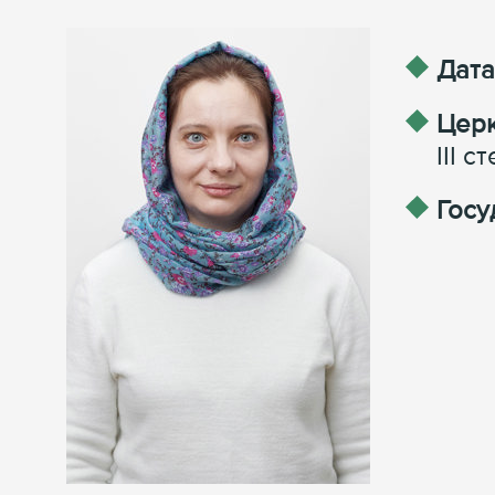
Дата
Церк
III с
Госу