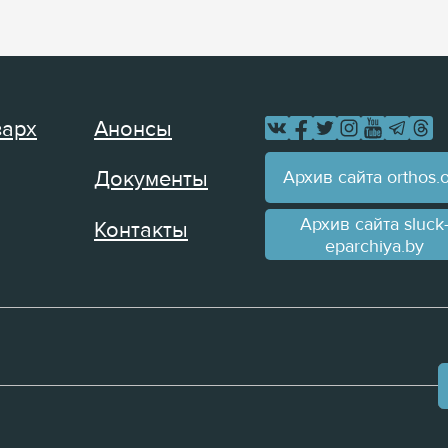
зарх
Анонсы
Архив сайта orthos.
Документы
Архив сайта sluck
Контакты
eparchiya.by