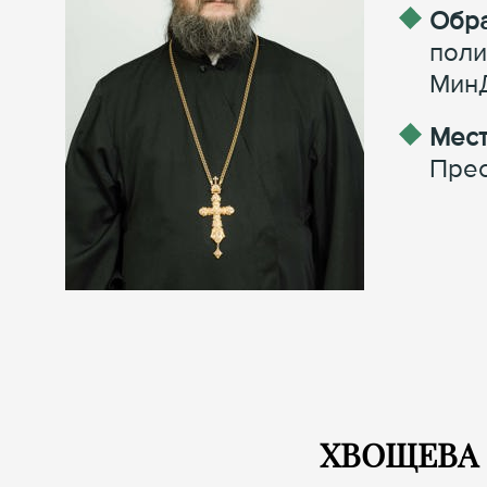
Обра
поли
МинД
Мест
Прес
ХВОЩЕВА С