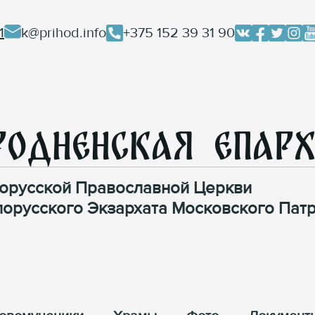
1
k@prihod.info
+375 152 39 31 90
родненская Епар
орусской Православной Церкви
лорусского Экзархата Московского Патр