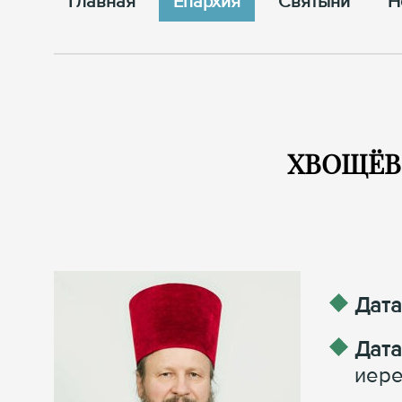
Главная
Епархия
Cвятыни
Н
ХВОЩЁВ 
Дата
Дата
иере