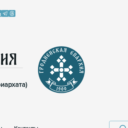
хия
иархата)