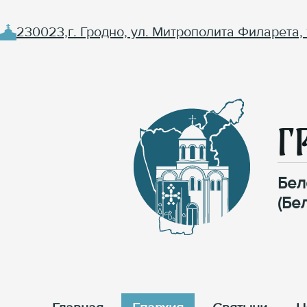
230023,г. Гродно, ул. Митрополита Филарета, 
Г
Бел
(Бе