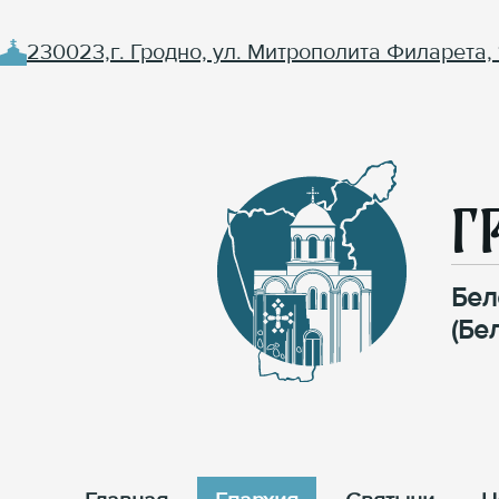
230023,г. Гродно, ул. Митрополита Филарета, 
Г
Бел
(Бе