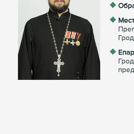
Обра
Мест
Преп
Грод
Епар
Грод
пред