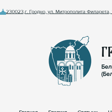
230023,г. Гродно, ул. Митрополита Филарета, 
Г
Бел
(Бе