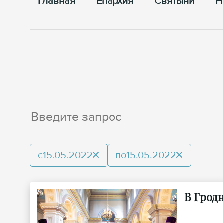
Главная
Епархия
Cвятыни
Н
с
15.05.2022
по
15.05.2022
В Грод