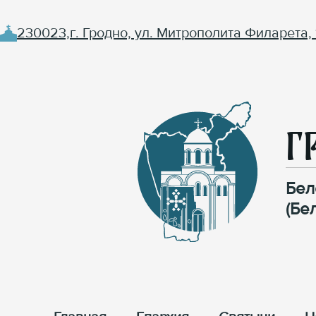
230023,г. Гродно, ул. Митрополита Филарета, 
Г
Бел
(Бе