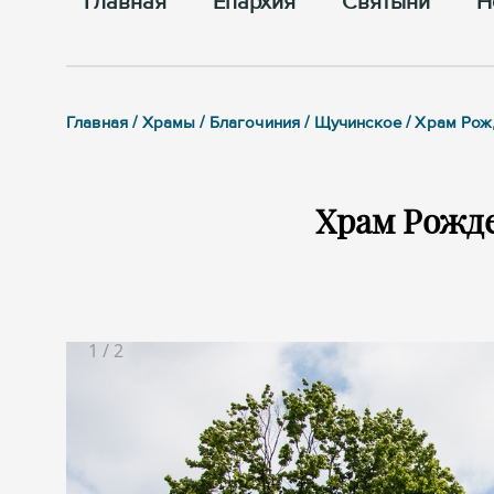
Главная
Епархия
Cвятыни
Н
Главная / Храмы / Благочиния / Щучинское / Храм Ро
Храм Рожд
1
/
2