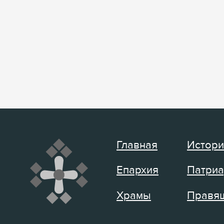
Главная
Истори
Епархия
Патриа
Храмы
Правящ