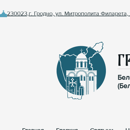
230023,г. Гродно, ул. Митрополита Филарета, 
Г
Бел
(Бе