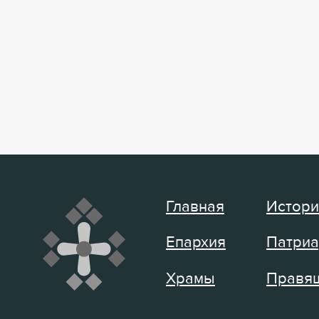
Главная
Истори
Епархия
Патриа
Храмы
Правящ