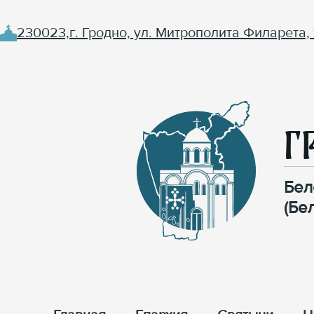
230023,г. Гродно, ул. Митрополита Филарета, 
Г
Бел
(Бе