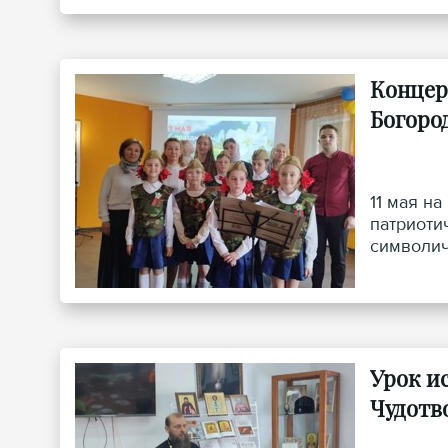
Концер
Богоро
11 мая н
патриоти
символич
Урок и
Чудотв