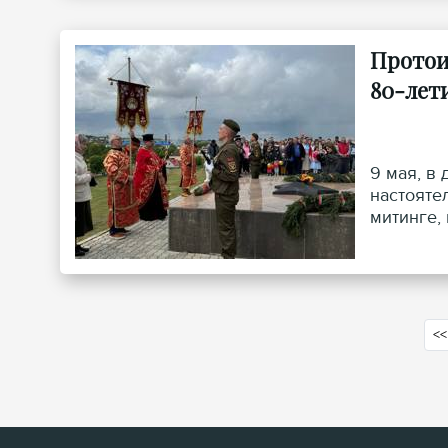
Протои
80-лет
9 мая, в
настояте
митинге,
<<