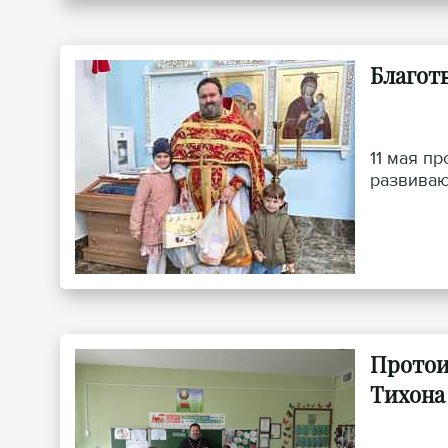
Благот
11 мая п
развиваю
Протои
Тихона