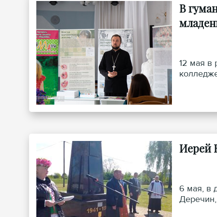
В гума
младен
12 мая в
колледже
Иерей 
6 мая, в
Деречин,