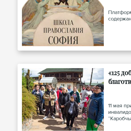
Платформ
содержан
«125 д
благот
11 мая п
инвалидо
“Каробчы
Гродненс