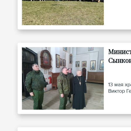
Минист
Сынко
13 мая х
Виктор Г