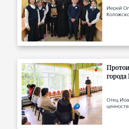
Иерей Ол
Коложско
Протои
города
Отец Иоа
ценностя