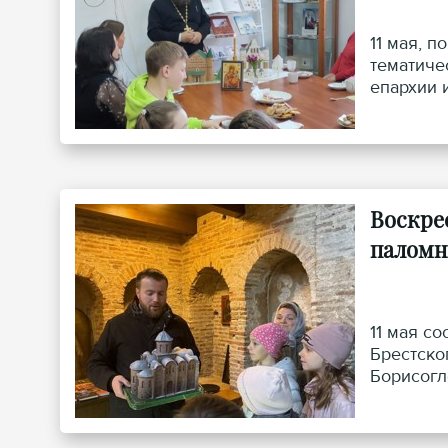
11 мая, 
тематиче
епархии 
Воскре
паломн
11 мая с
Брестско
Борисогл