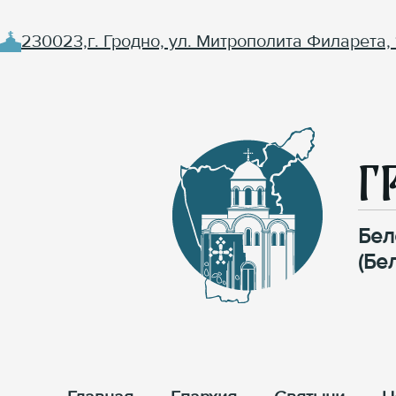
230023,г. Гродно, ул. Митрополита Филарета, 
Г
Бел
(Бе