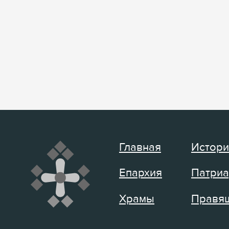
Главная
Истори
Епархия
Патриа
Храмы
Правящ