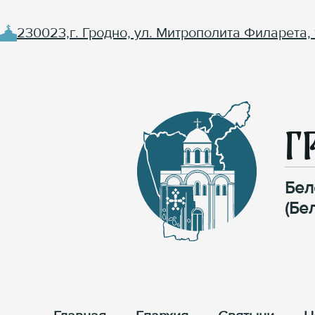
230023,г. Гродно, ул. Митрополита Филарета, 
Г
Бел
(Бе