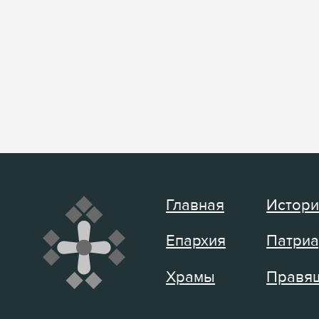
Главная
Истори
Епархия
Патриа
Храмы
Правящ