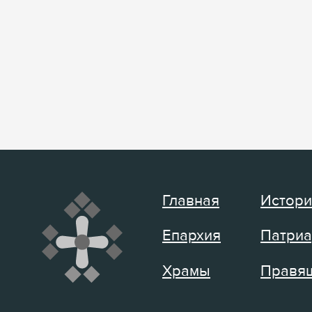
Главная
Истори
Епархия
Патриа
Храмы
Правящ