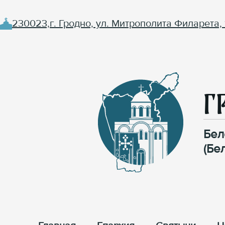
230023,г. Гродно, ул. Митрополита Филарета, 
Г
Бел
(Бе