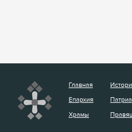
Главная
Истори
Епархия
Патриа
Храмы
Правящ