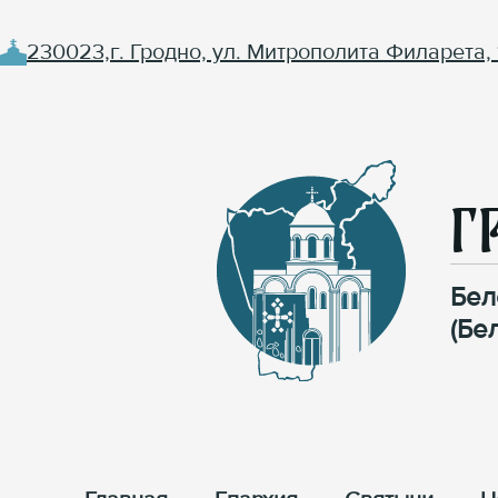
230023,г. Гродно, ул. Митрополита Филарета, 
Г
Бел
(Бе