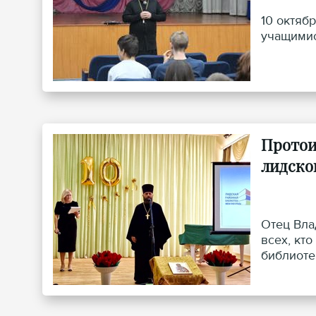
10 октяб
учащимис
Протои
лидско
Отец Вла
всех, кт
библиоте