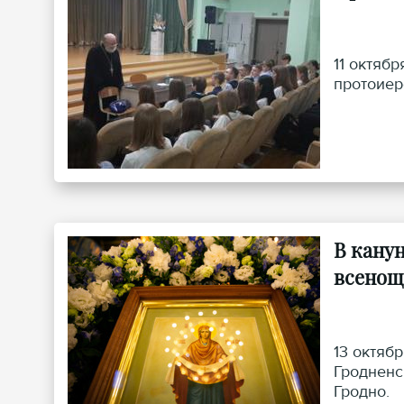
11 октяб
протоиер
В кану
всенощ
13 октяб
Гродненс
Гродно.