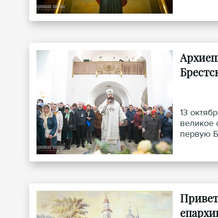
Архиеп
Брестс
13 октяб
великое 
первую Б
Привет
епархи