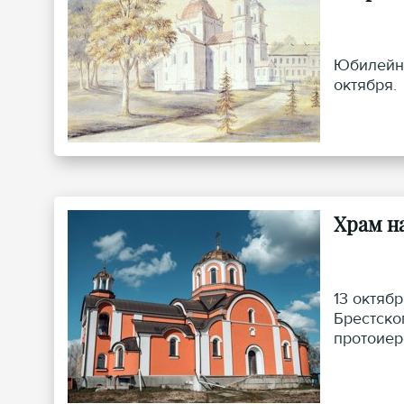
Юбилейны
октября.
Храм н
13 октяб
Брестско
протоиер