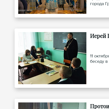
города Г
Иерей 
11 октяб
беседу в
Протои