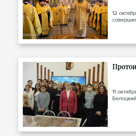
12 октяб
совершил
Протои
11 октяб
Белоцкий