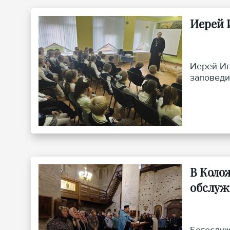
Иерей 
Иерей Иг
заповеди
В Коло
обслуж