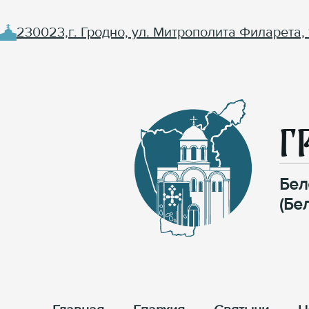
230023,г. Гродно, ул. Митрополита Филарета, 
Г
Бел
(Бе