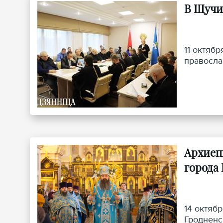
В Щучи
11 октяб
правосла
Архиеп
города
14 октяб
Гродненс