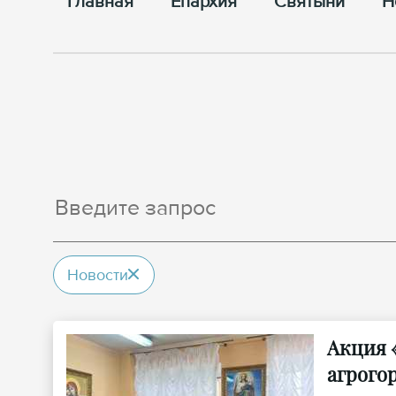
Главная
Епархия
Cвятыни
Н
Новости
Акция 
агрого