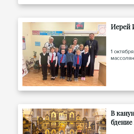
Иерей 
1 октябр
массолян
В кану
бдение