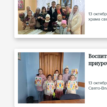
13 октяб
храма св
Воспит
приуро
13 октяб
Свято-Вл