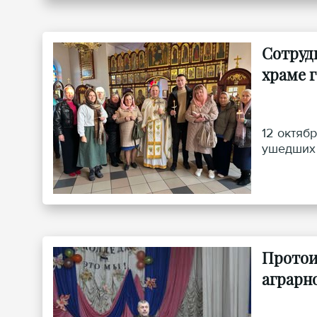
Сотруд
храме 
12 октяб
ушедших 
Протои
аграрн