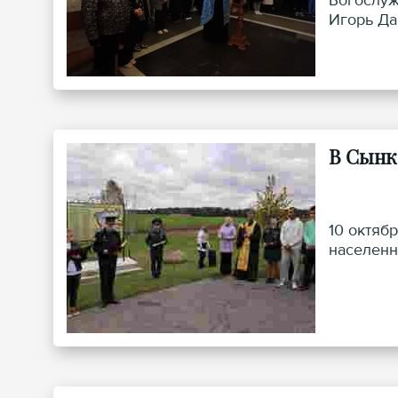
Богослуж
Игорь Да
В Сынк
10 октяб
населенн