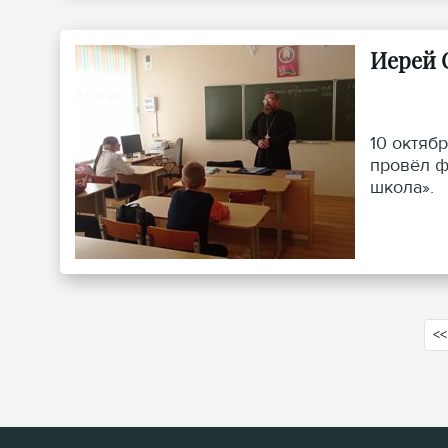
Иерей 
10 октяб
провёл ф
школа».
<<