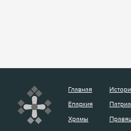
Главная
Истори
Епархия
Патриа
Храмы
Правящ