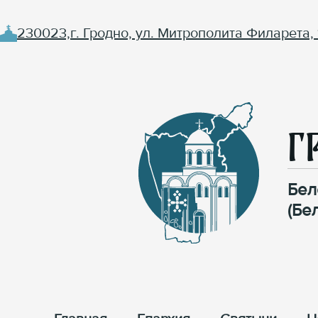
230023,г. Гродно, ул. Митрополита Филарета, 
Г
Бел
(Бе