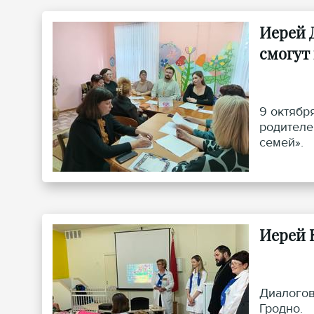
Иерей 
смогут 
9 октябр
родителе
семей».
Иерей 
Диалогов
Гродно.