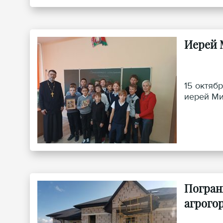
Иерей 
15 октяб
иерей Ми
Погран
агрого