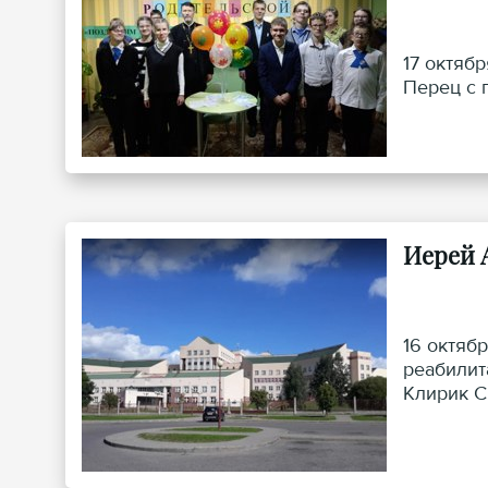
17 октяб
Перец с 
Иерей 
16 октяб
реабилит
Клирик С
семье, о 