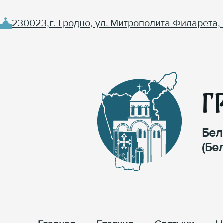
230023,г. Гродно, ул. Митрополита Филарета, 
Г
Бел
(Бе