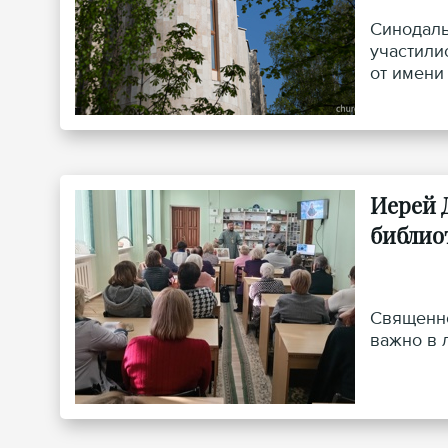
Синодаль
участили
от имени
Иерей 
библио
Священно
важно в 