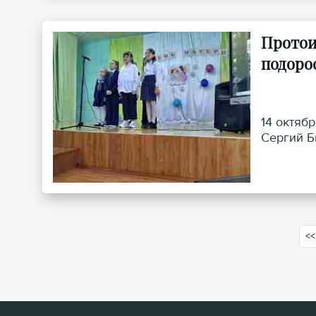
Протои
подоро
14 октяб
Сергий Б
<<