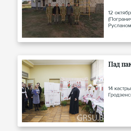
12 октяб
(Пограни
Русланом
святой п
Пад па
14 кастр
Гродзенс