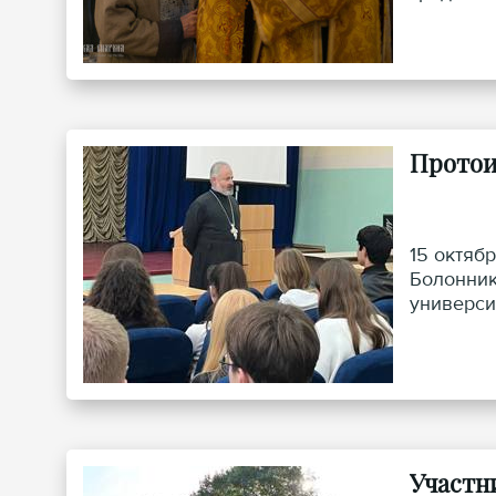
Протои
15 октяб
Болонник
универси
Участн