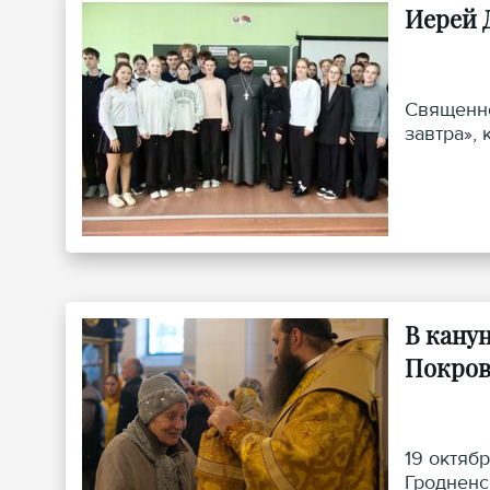
Иерей 
Священно
завтра»,
В кану
Покров
19 октяб
Гродненс