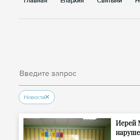
Главная
Епархия
Cвятыни
Н
Новости
Иерей 
наруше