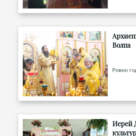
Архиеп
Волпа
Ровно го
Иерей 
культу