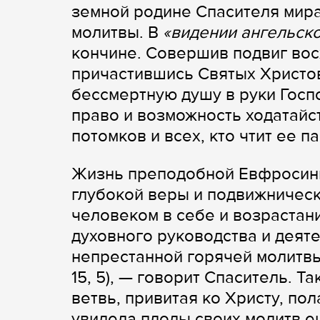
земной родине Спасителя мира
молитвы. В
«видении ангельск
кончине. Совершив подвиг вос
причастившись Святых Христов
бессмертную душу в руки Госп
право и возможность ходатайс
потомков и всех, кто чтит ее па
Жизнь преподобной Евфросини
глубокой веры и подвижническ
человеком в себе и возрастан
духовного руководства и деяте
непрестанной горячей молитв
15, 5), — говорит Спаситель. 
ветвь, привитая ко Христу, пол
увидела плоды своих молитв е