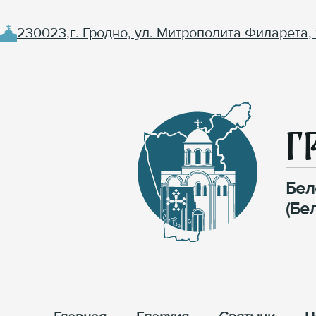
230023,г. Гродно, ул. Митрополита Филарета, 
Г
Бел
(Бе