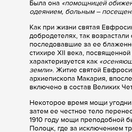
Была она
«помощницей обижен
одеянием, больным – посещение
Как при жизни святая Евфроси
добродетелях, так возрастали
последовавшие за ее блаженно
стихире XII века, посвященно
характеризуется как
«осеняющ
земли»
. Житие святой Евфрос
архиепископа Макария, впосл
включено в состав Великих Че
Некоторое время мощи угодни
затем ее честное тело перене
1910 году мощи преподобной б
Полоцк, где за исключением тр