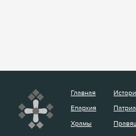
Главная
Истори
Епархия
Патриа
Храмы
Правящ