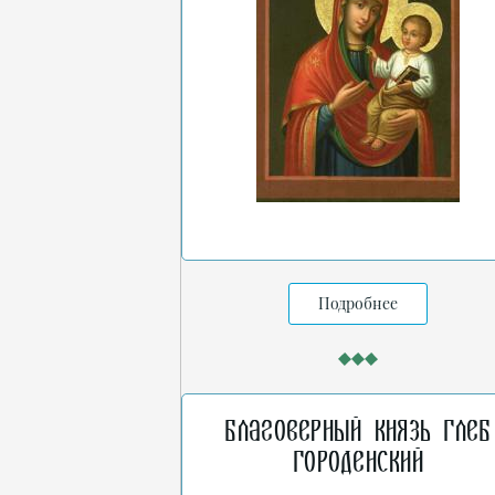
Подробнее
Благоверный князь Глеб
Городенский