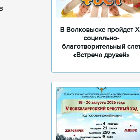
в
В Волковыске пройдет XI
социально-
благотворительный сле
«Встреча друзей»