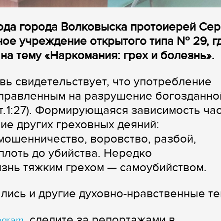
ода города Волковыска протоиерей Сер
ое учреждение открытого типа № 29, г
на тему «Наркомания: грех и болезнь».
вь свидетельствует, что употребление
аправленным на разрушение богозданно
. 1:27). Формирующаяся зависимость ча
ие других греховных деяний:
мошенничество, воровство, разбой,
плоть до убийства. Нередко
знь тяжким грехом — самоубийством.
лись и другие духовно-нравственные те
, следите за репортажами в
egram