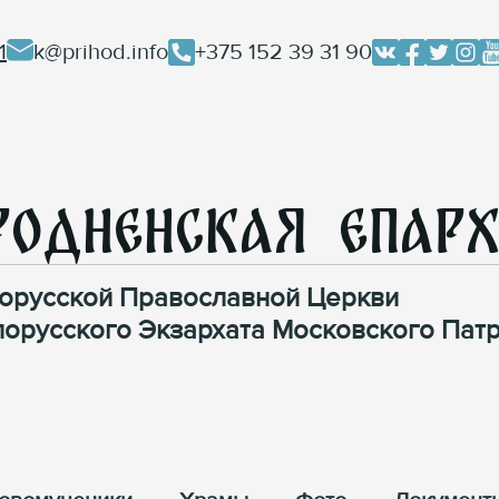
1
k@prihod.info
+375 152 39 31 90
родненская Епар
орусской Православной Церкви
лорусского Экзархата Московского Патр