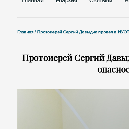
Главная
Епархия
Cвятыни
Н
Главная / Протоиерей Сергий Давыдик провел в ИУОТ
Протоиерей Сергий Давыд
опасно