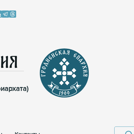
хия
иархата)