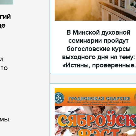
гий
де
В Минской духовной
семинарии пройдут
богословские курсы
выходного дня на тему:
й
«Истины, проверенные
сто
временем»
мы.