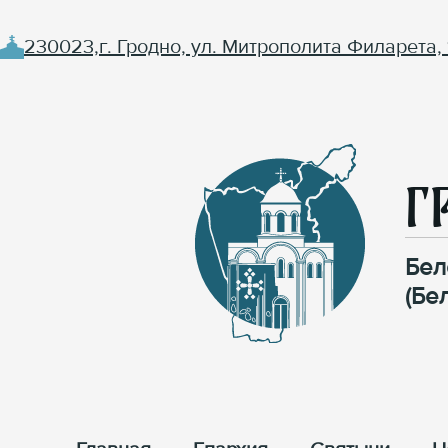
230023,г. Гродно, ул. Митрополита Филарета, 
Г
Бел
(Бе