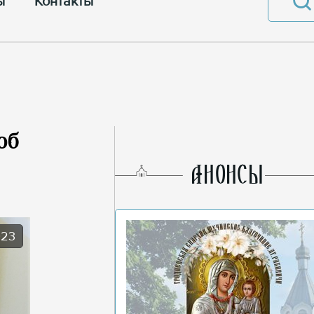
ы
Контакты
об
AНОНСЫ
023