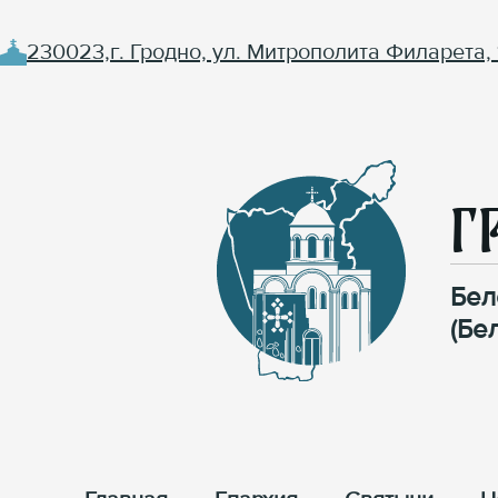
230023,г. Гродно, ул. Митрополита Филарета, 
Г
Бел
(Бе