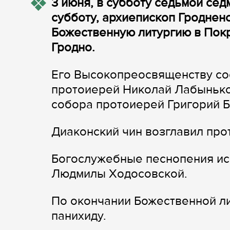
3 июня, в субботу седьмой се
субботу, архиепископ Гроднен
Божественную литургию в Пок
Гродно.
Его Высокопреосвященству со
протоиерей Николай Лабынько
собора протоиерей Григорий Б
Диаконский чин возглавил пр
Богослужебные песнопения ис
Людмилы Ходосовской.
По окончании Божественной л
панихиду.