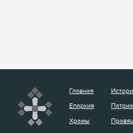
Главная
Истори
Епархия
Патриа
Храмы
Правящ