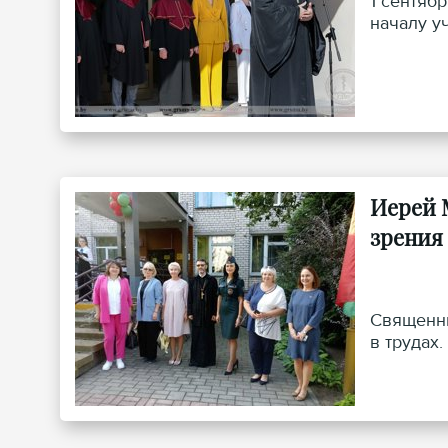
1 сентяб
началу у
Иерей 
зрения
Священни
в трудах.