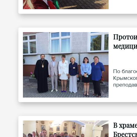
Протои
медици
По благо
Крымског
преподав
учебного
В храм
Брестс