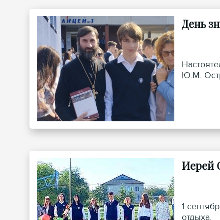
День з
Настояте
Ю.М. Ост
Иерей 
1 сентяб
отдыха.