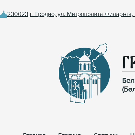
230023,г. Гродно, ул. Митрополита Филарета, 
Г
Бел
(Бе