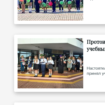
Протои
учебны
Настояте
принял у