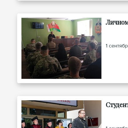
Личном
1 сентяб
Студен