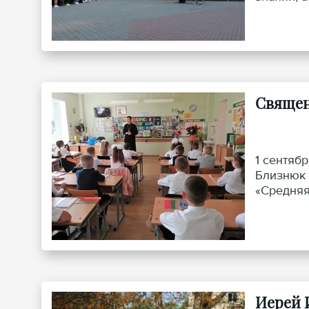
Священ
1 сентяб
Близнюк 
«Средняя
Иерей 