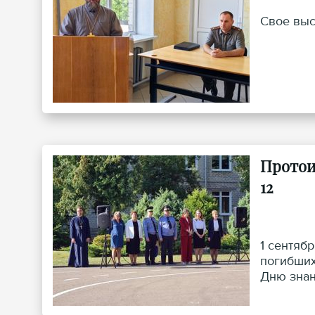
Свое выс
Протои
12
1 сентяб
погибших
Дню знан