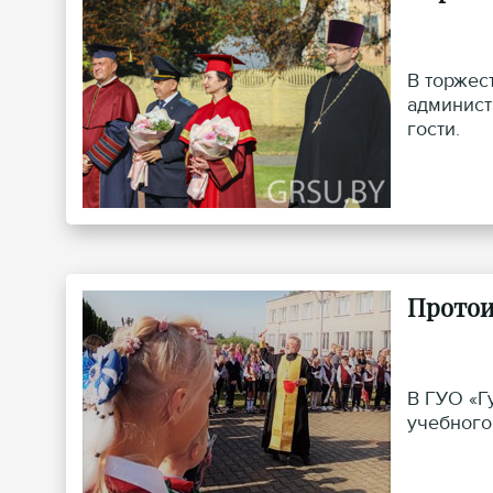
В торжес
админист
гости.
Протои
В ГУО «Г
учебного