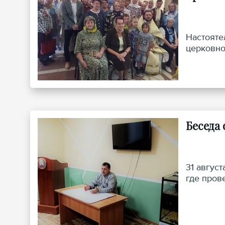
Настояте
церковно
Беседа
31 авгус
где пров