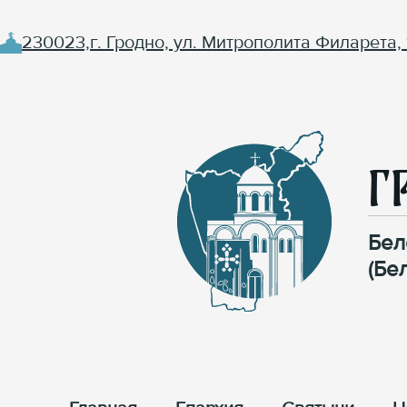
230023,г. Гродно, ул. Митрополита Филарета, 
Г
Бел
(Бе