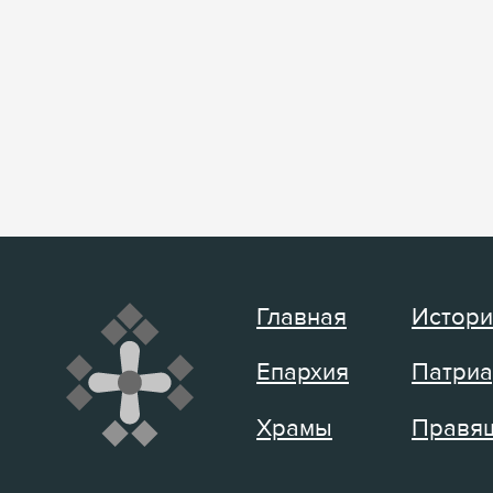
Главная
Истори
Епархия
Патриа
Храмы
Правящ