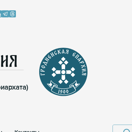
хия
иархата)