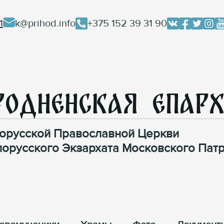
1
k@prihod.info
+375 152 39 31 90
родненская Епар
орусской Православной Церкви
лорусского Экзархата Московского Патр