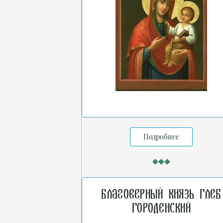
Подробнее
Благоверный князь Глеб
Городенский