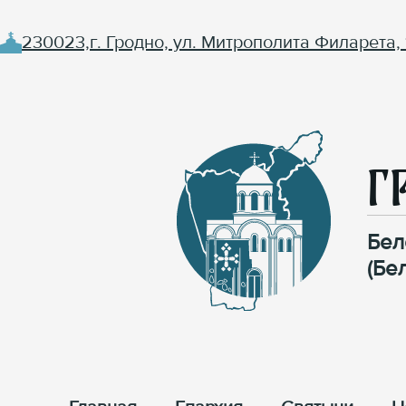
230023,г. Гродно, ул. Митрополита Филарета, 
Г
Бел
(Бе