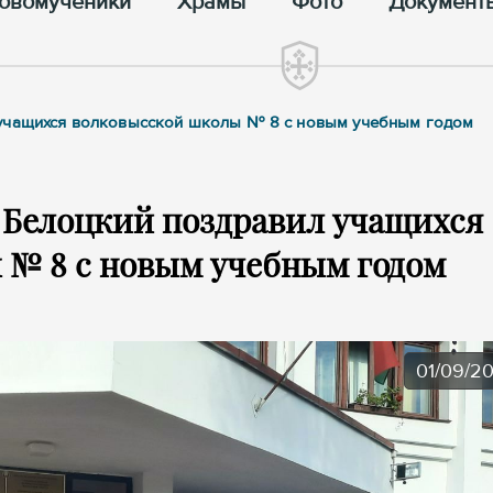
овомученики
Храмы
Фото
Документ
 учащихся волковысской школы № 8 с новым учебным годом
Белоцкий поздравил учащихся
 № 8 с новым учебным годом
01/09/2