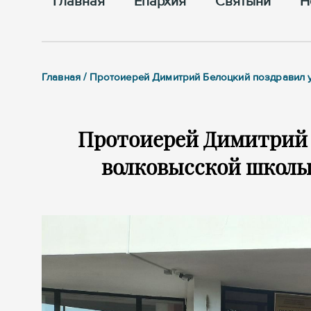
Главная
Епархия
Cвятыни
Н
Главная / Протоиерей Димитрий Белоцкий поздравил
Протоиерей Димитрий 
волковысской школы