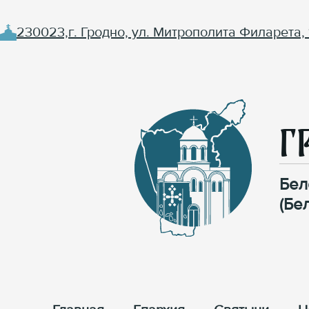
230023,г. Гродно, ул. Митрополита Филарета, 
Г
Бел
(Бе