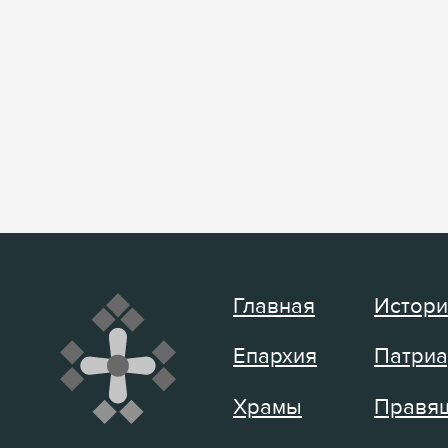
Главная
Истори
Епархия
Патриа
Храмы
Правящ