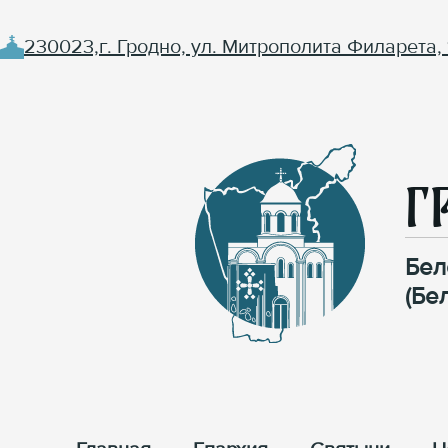
230023,г. Гродно, ул. Митрополита Филарета, 
Г
Бел
(Бе