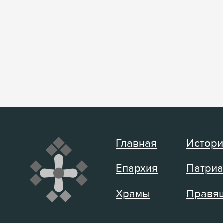
Главная
Истори
Епархия
Патриа
Храмы
Правящ