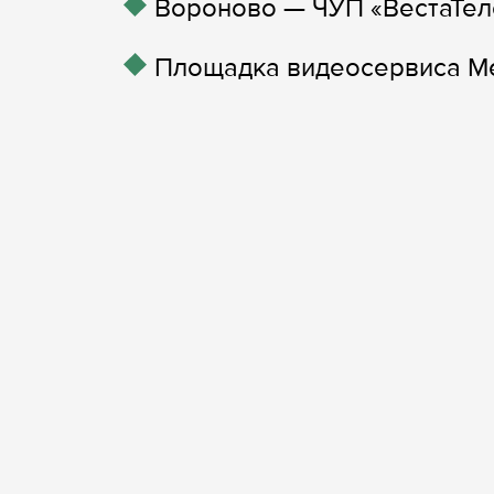
Вороново — ЧУП «ВестаТел
Площадка видеосервиса M