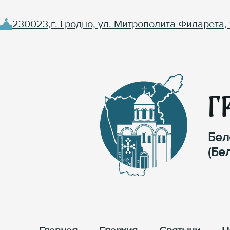
230023,г. Гродно, ул. Митрополита Филарета, 
Г
Бел
(Бе