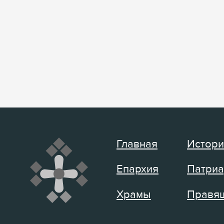
Главная
Истори
Епархия
Патриа
Храмы
Правящ