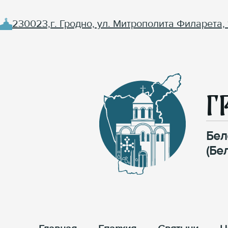
230023,г. Гродно, ул. Митрополита Филарета, 
Г
Бел
(Бе