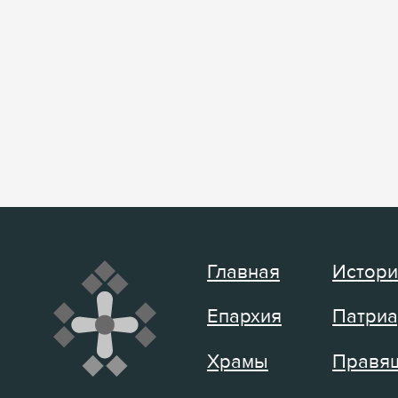
Главная
Истори
Епархия
Патриа
Храмы
Правящ