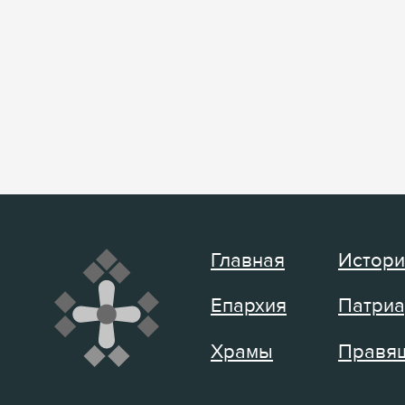
Главная
Истори
Епархия
Патриа
Храмы
Правящ