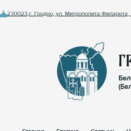
230023,г. Гродно, ул. Митрополита Филарета, 
Г
Бел
(Бе