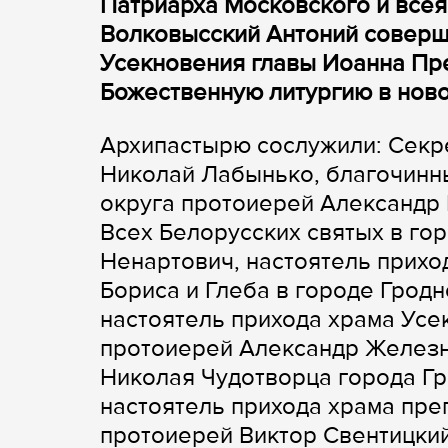
Патриарха Московского и всея
Волковысский Антоний соверши
Усекновения главы Иоанна Пре
Божественную литургию в нов
Архипастырю сослужили: Секр
Николай Лабынько, благочинн
округа протоиерей Александр 
Всех Белорусских святых в го
Ненартович, настоятель прихо
Бориса и Глеба в городе Грод
настоятель прихода храма Усе
протоиерей Александр Железны
Николая Чудотворца города Гр
настоятель прихода храма пр
протоиерей Виктор Свентицкий