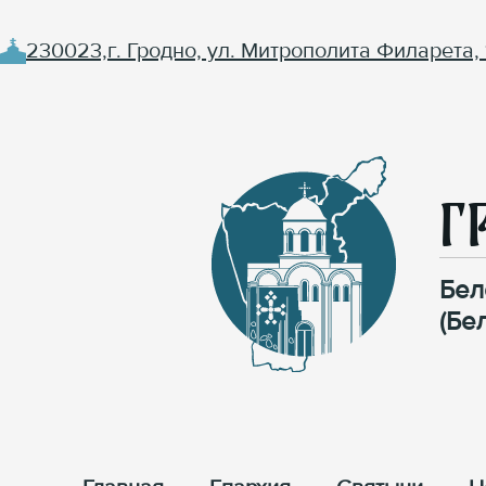
230023,г. Гродно, ул. Митрополита Филарета, 
Г
Бел
(Бе