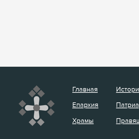
Главная
Истори
Епархия
Патриа
Храмы
Правящ