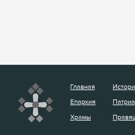
Главная
Истори
Епархия
Патриа
Храмы
Правящ