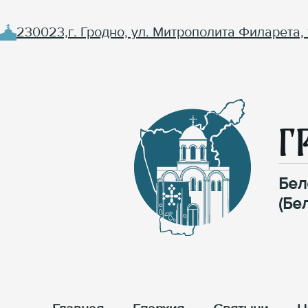
230023,г. Гродно, ул. Митрополита Филарета, 
Г
Бел
(Бе