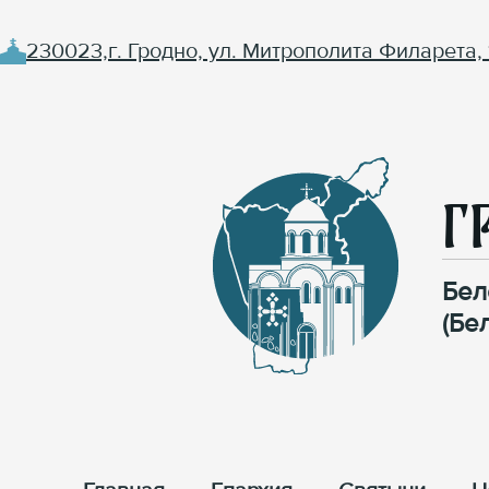
230023,г. Гродно, ул. Митрополита Филарета, 
Г
Бел
(Бе