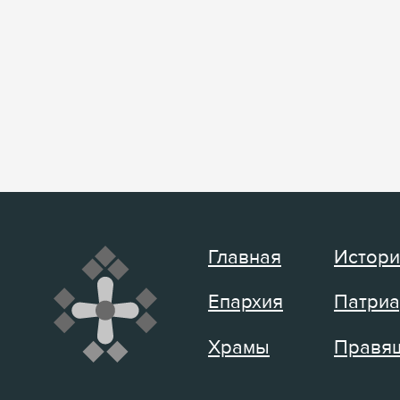
Главная
Истори
Епархия
Патриа
Храмы
Правящ